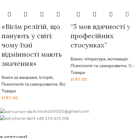
«Вісім релігій, що
“5 мов вдячності у
панують у світі:
професійних
чому їхні
стосунках”
відмінності мають
Бізнес література, мотивація
,
значення»
Психологія та саморозвиток
,
Всі
Товари
Книги за жанрами
,
Історія
,
zł
67.00
Психологія та саморозвиток
,
Всі
Товари
zł
67.00
books051020@gmail.com
+48 570 470 018
КАТЕГОРІЇ