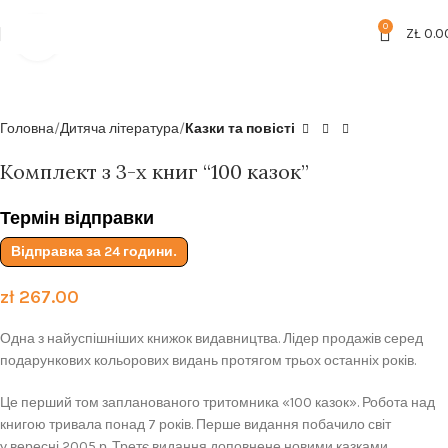
Безкоштовна доставка від
199zl
0
ZŁ
0.0
Click to enlarge
Головна
Дитяча література
Казки та повісті
Комплект з 3-х книг “100 казок”
Термін відправки
Відправка за 24 години.
zł
267.00
Одна з найуспішніших книжок видавництва. Лідер продажів серед
подарункових кольорових видань протягом трьох останніх років.
Це перший том запланованого тритомника «100 казок». Робота над
книгою тривала понад 7 років. Перше видання побачило світ
у вересні 2005 р. Третє видання доповнене новими казками