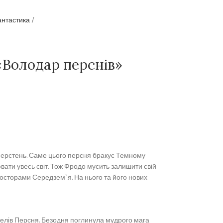
антастика
«Володар перснів»
 перстень. Саме цього персня бракує Темному
вати увесь світ. Тож Фродо мусить залишити свій
росторами Середзем`я. На нього та його нових
телів Персня. Безодня поглинула мудрого мага