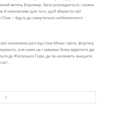
ажний витязь Боромир. Загін розпадається, і кожен
е й неможливе для того, щоб зберегти світ
о і Сем — йдуть до смертельно небезпечного
ї незліченні раті під стіни Мінас-тіріта, фортеці
еремогу, але саме це і заважає йому відмітити дві
ються до Фатальної Гори, де їм належить знищити
тя?..