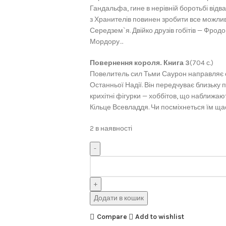
Гандальфа, гине в нерівній боротьбі відв
з Хранителів повинен зробити все можлив
Середзем`я. Двійко друзів гобітів — Фрод
Мордору…
Повернення короля. Книга 3
(704 с.)
Повелитель сил Тьми Саурон направляє сво
Останньої Надії. Він передчуває близьку п
крихітні фігурки — хоббітов, що наближа
Кільце Всевладдя. Чи посміхнеться їм щас
2 в наявності
Додати в кошик
Compare
Add to wishlist