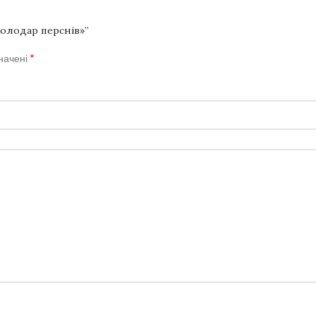
Володар перснів»”
*
значені