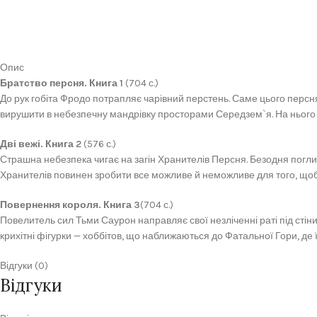
Опис
Братство персня. Книга 1
(704 с.)
До рук гобіта Фродо потрапляє чарівний перстень. Саме цього персня
вирушити в небезпечну мандрівку просторами Середзем`я. На нього т
Дві вежі. Книга 2
(576 с.)
Страшна небезпека чигає на загін Хранителів Персня. Безодня поглин
Хранителів повинен зробити все можливе й неможливе для того, щоб 
Повернення короля. Книга 3
(704 с.)
Повелитель сил Тьми Саурон направляє свої незліченні раті під стіни 
крихітні фігурки — хоббітов, що наближаються до Фатальної Гори, де
Відгуки (0)
Відгуки