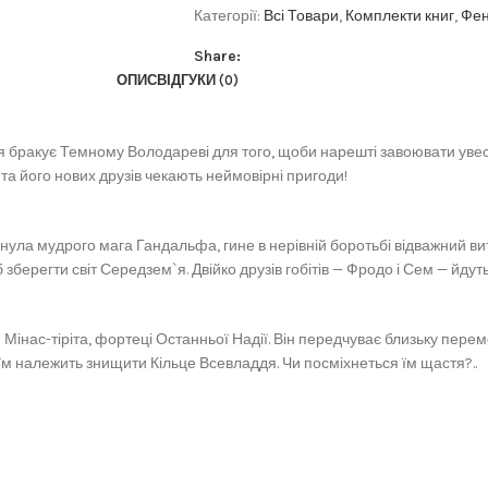
Категорії:
Всі Товари
,
Комплекти книг
,
Фен
Share:
ОПИС
ВІДГУКИ (0)
 бракує Темному Володареві для того, щоби нарешті завоювати увесь 
а його нових друзів чекають неймовірні пригоди!
ула мудрого мага Гандальфа, гине в нерівній боротьбі відважний витя
зберегти світ Середзем`я. Двійко друзів гобітів — Фродо і Сем — йд
Мінас-тіріта, фортеці Останньої Надії. Він передчуває близьку перемо
 їм належить знищити Кільце Всевладдя. Чи посміхнеться їм щастя?..