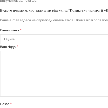
Відгуків немає, поки що.
Будьте першим, хто залишив відгук на “Комплект трилогії «
Ваша e-mail адреса не оприлюднюватиметься.
Обов’язкові поля по
*
Ваша оцінка
*
Ваш відгук
*
Назва