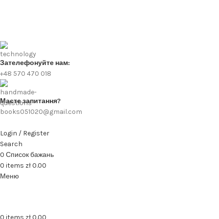
Зателефонуйте нам:
+48 570 470 018
Маєте запитання?
books051020@gmail.com
Login / Register
Search
0
Список бажань
0
items
zł
0.00
Меню
0
items
zł
0.00