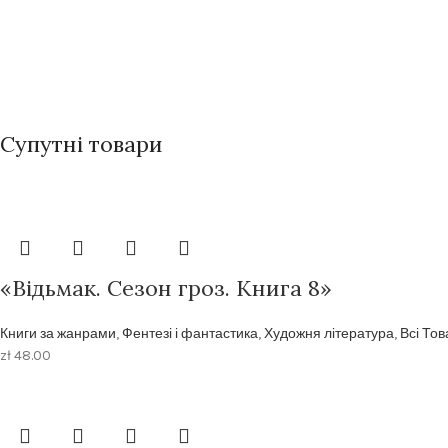
Супутні товари
«Відьмак. Сезон гроз. Книга 8»
Книги за жанрами
,
Фентезі і фантастика
,
Художня література
,
Всі То
zł
48.00