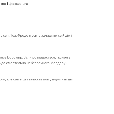
тезі і фантастика
світ. Тож Фродо мусить залишити свій дім і
зь Боромир. Загін розпадається, і кожен з
уть до смертельно небезпечного Мордору…
гу, але саме це і заважає йому відмітити дві