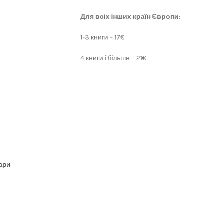
Для всіх інших країн Європи:
1-3 книги – 17€
4 книги і більше – 21€
вари