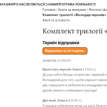
АГАЗИН
ПРО НАС
ЗВ’ЯЖІТЬСЯ З НАМИ
ПРОГРАМА ЛОЯЛЬНОСТІ
Головна
Книги за жанрами
Фентезі і ф
Комплект трилогії «Володар перснів»
Back to products
Комплект трилогії 
Термін відправки
Відправка за 24 години.
zł
267.00
zł
259.00
Братство персня. Книга 1
(704 с.)
До рук гобіта Фродо потрапляє чарівний
Володареві для того, щоби нарешті завою
дім і вирушити в небезпечну мандрівку п
друзів чекають неймовірні пригоди!
Дві вежі. Книга 2
(576 с.)
Страшна небезпека чигає на загін Храни