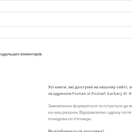
 подальших коментарів.
Усі книги, які доступні на нашому сайті,
за адресом Poznan ul.Poznań Garbary 41 
Замовлення формуються та готуються до в
на наш рахунок. Відправляємо одразу після
понеділка по п'ятницю.
Як відбувається доставка?