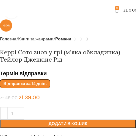
Безкоштовна доставка від
199zl
0
ZŁ
0.0
Click to enlarge
-20%
Головна
Книги за жанрами
Романи
Керрі Сото знов у грі (м’яка обкладинка)
Тейлор Дженкінс Рід
Термін відправки
Відправка за 14 днів.
zł
39.00
zł
49.00
ДОДАТИ В КОШИК