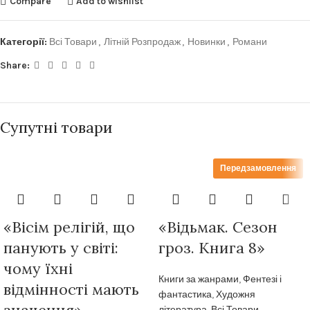
Compare
Add to wishlist
Категорії:
Всі Товари
,
Літній Розпродаж
,
Новинки
,
Романи
Share:
Супутні товари
Передзамовлення
«Вісім релігій, що
«Відьмак. Сезон
панують у світі:
гроз. Книга 8»
чому їхні
Книги за жанрами
,
Фентезі і
відмінності мають
фантастика
,
Художня
література
,
Всі Товари