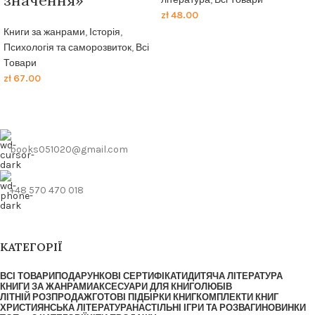
значення»
zł
48.00
Книги за жанрами
,
Історія
,
Психологія та саморозвиток
,
Всі
Товари
zł
67.00
books051020@gmail.com
+48 570 470 018
КАТЕГОРІЇ
ВСІ ТОВАРИ
ПОДАРУНКОВІ СЕРТИФІКАТИ
ДИТЯЧА ЛІТЕРАТУРА
КНИГИ ЗА ЖАНРАМИ
АКСЕСУАРИ ДЛЯ КНИГОЛЮБІВ
ЛІТНІЙ РОЗПРОДАЖ
ГОТОВІ ПІДБІРКИ КНИГ
КОМПЛЕКТИ КНИГ
ХРИСТИЯНСЬКА ЛІТЕРАТУРА
НАСТІЛЬНІ ІГРИ ТА РОЗВАГИ
НОВИНКИ