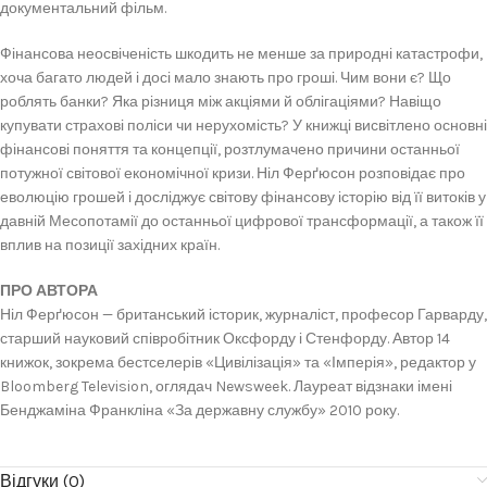
документальний фільм.
Фінансова неосвіченість шкодить не менше за природні катастрофи,
хоча багато людей і досі мало знають про гроші. Чим вони є? Що
роблять банки? Яка різниця між акціями й облігаціями? Навіщо
купувати страхові поліси чи нерухомість? У книжці висвітлено основні
фінансові поняття та концепції, розтлумачено причини останньої
потужної світової економічної кризи. Ніл Ферґюсон розповідає про
еволюцію грошей і досліджує світову фінансову історію від її витоків у
давній Месопотамії до останньої цифрової трансформації, а також її
вплив на позиції західних країн.
ПРО АВТОРА
Ніл Ферґюсон — британський історик, журналіст, професор Гарварду,
старший науковий співробітник Оксфорду і Стенфорду. Автор 14
книжок, зокрема бестселерів «Цивілізація» та «Імперія», редактор у
Bloomberg Television, оглядач Newsweek. Лауреат відзнаки імені
Бенджаміна Франкліна «За державну службу» 2010 року.
Відгуки (0)