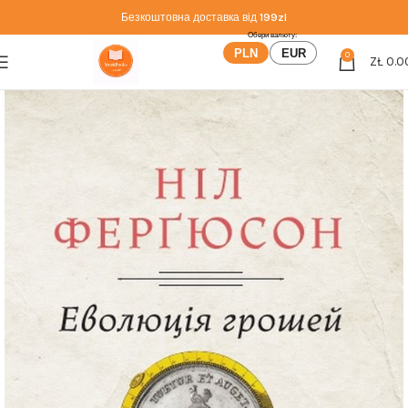
Безкоштовна доставка від
199zl
PLN
EUR
0
ZŁ
0.0