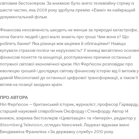
світовим бестселером. За книжкою було знято телевізійну стрічку із
шести частин, яка 2009 року здобула премію «Еммі» як найкращий
документальний фільм.
Фінансова неосвіченість шкодить не менше за природні катастрофи,
хоча багато людей і досі мало знають про гроші. Чим вони є? Що
роблять банки? Яка різниця між акціями й облігаціями? Навіщо
купувати страхові поліси чи нерухомість? У книжці висвітлено основні
фінансові поняття та концепції, розтлумачено причини останньої
потужної світової економічної кризи. Ніл Ферґюсон розповідає про
еволюцію грошей і досліджує світову фінансову історію від її витоків у
давній Месопотамії до останньої цифрової трансформації, а також її
вплив на позиції західних країн.
ПРО АВТОРА
Ніл Ферґюсон — британський історик, журналіст, професор Гарварду,
старший науковий співробітник Оксфорду і Стенфорду. Автор 14
книжок, зокрема бестселерів «Цивілізація» та «Імперія», редактор у
Bloomberg Television, оглядач Newsweek. Лауреат відзнаки імені
Бенджаміна Франкліна «За державну службу» 2010 року.