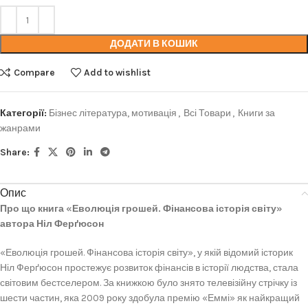
ДОДАТИ В КОШИК
Compare
Add to wishlist
Категорії:
Бізнес література, мотивація
,
Всі Товари
,
Книги за
жанрами
Share:
Опис
Про що книга «Еволюція грошей. Фінансова історія світу»
автора Ніл Ферґюсон
«Еволюція грошей. Фінансова історія світу», у якій відомий історик
Ніл Ферґюсон простежує розвиток фінансів в історії людства, стала
світовим бестселером. За книжкою було знято телевізійну стрічку із
шести частин, яка 2009 року здобула премію «Еммі» як найкращий