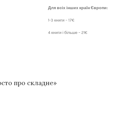
Для всіх інших країн Європи:
1-3 книги – 17€
4 книги і більше – 21€
росто про складне»