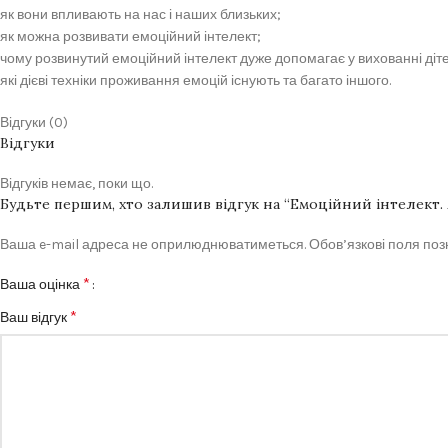
як вони впливають на нас і наших близьких;
як можна розвивати емоційний інтелект;
чому розвинутий емоційний інтелект дуже допомагає у вихованні діт
які дієві техніки проживання емоцій існують та багато іншого.
Відгуки (0)
Відгуки
Відгуків немає, поки що.
Будьте першим, хто залишив відгук на “Емоційний інтелект. 
Ваша e-mail адреса не оприлюднюватиметься.
Обов’язкові поля по
*
Ваша оцінка
*
Ваш відгук