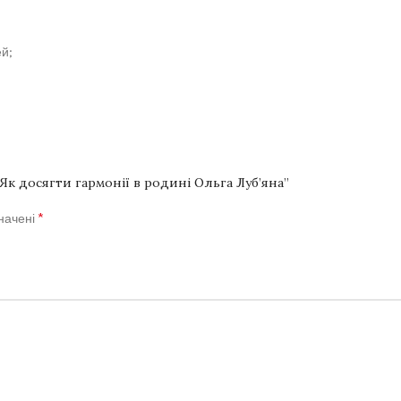
ей;
Як досягти гармонії в родині Ольга Луб’яна”
*
значені