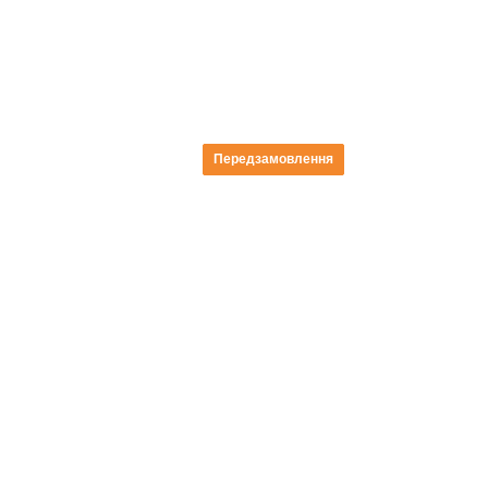
Передзамовлення
Передзамовлення
Передзамовлення