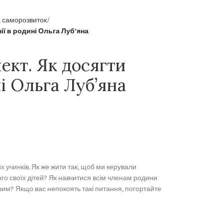
а саморозвиток
ії в родині Ольга Луб’яна
ект. Як досягти
і Ольга Луб’яна
 учинків. Як же жити так, щоб ми керували
го своїх дітей? Як навчитися всім членам родини
шим? Якщо вас непокоять такі питання, погортайте