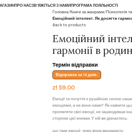
АГАЗИН
ПРО НАС
ЗВ’ЯЖІТЬСЯ З НАМИ
ПРОГРАМА ЛОЯЛЬНОСТІ
Головна
Книги за жанрами
Психологія т
Емоційний інтелект. Як досягти гармон
Back to products
Емоційний інтел
гармонії в родин
Термін відправки
Відправка за 14 днів.
zł
59.00
Емоції та почуття є рушійною силою наших
емоціями, а не вони нами? Як навчити цьо
проявляти свої емоції, не зашкодивши ін
сторінки цієї книжки. У ній ви дізнаєтесь:
що таке емоції, чому вони виникають;