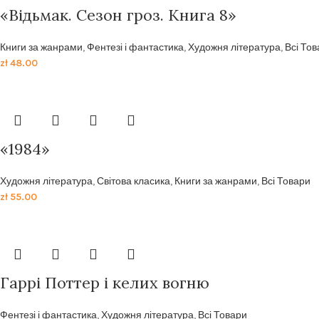
«Відьмак. Сезон гроз. Книга 8»
Книги за жанрами
,
Фентезі і фантастика
,
Художня література
,
Всі То
zł
48.00
«1984»
Художня література
,
Світова класика
,
Книги за жанрами
,
Всі Товари
zł
55.00
Гаррі Поттер і келих вогню
Фентезі і фантастика
,
Художня література
,
Всі Товари