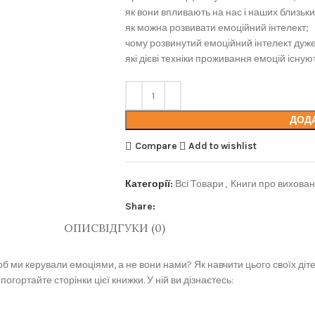
як вони впливають на нас і наших близьки
як можна розвивати емоційний інтелект;
чому розвинутий емоційний інтелект дуже
які дієві техніки проживання емоцій існуют
ДОД
Compare
Add to wishlist
Категорії:
Всі Товари
,
Книги про вихован
Share:
ОПИС
ВІДГУКИ (0)
щоб ми керували емоціями, а не вони нами? Як навчити цього своїх ді
огортайте сторінки цієї книжки. У ній ви дізнаєтесь: