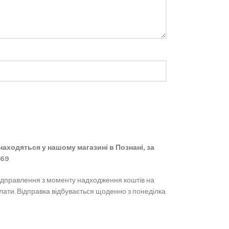
 знаходяться у нашому магазині в Познані, за
869
ідправлення з моменту надходження коштів на
лати. Відправка відбувається щоденно з понеділка