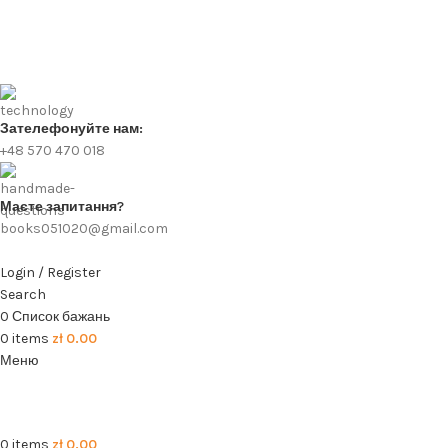
Зателефонуйте нам:
+48 570 470 018
Маєте запитання?
books051020@gmail.com
Login / Register
Search
0
Список бажань
0
items
zł
0.00
Меню
0
items
zł
0.00