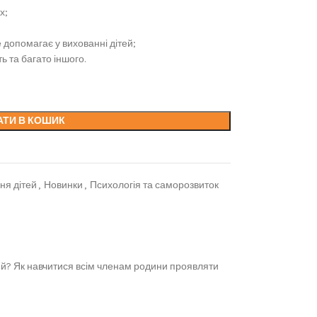
х;
 допомагає у вихованні дітей;
ь та багато іншого.
АТИ В КОШИК
ня дітей
,
Новинки
,
Психологія та саморозвиток
тей? Як навчитися всім членам родини проявляти