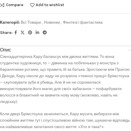
Compare
Add to wishlist
Категорії:
Всі Товари
,
Новинки
,
Фентезі і фантастика
Share:
Опис
Сімнадцятирічна Кару балансує між двома життями. То вона
студентка-художниця, то — дівчинка на побігеньках у монстра з
баранячими рогами, що править їй за батька. Зростаючи між Прагою
і Деінде, Кару ніколи до ладу не розуміла «темної праці» Брімстоуна
— скуповувати зуби в убивць. Але й не не соромилася
використовувати його магію для своїх забаганок — пофарбувати
волосся в блакитний чи вивчити нову мову (можливо, навіть не
людську).
Коли двері Брімстоуна зачиняються, Кару мусить вибирати між
спокійним життям тут і спустошливою війною там, шукаючи відповідь
на найважливіше запитання свого життя: «Хто я така?».