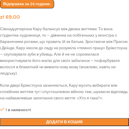
Відправка за 24 години.
zł
69.00
Сімнадцятирічна Кару балансує між двома життями. То вона
студентка-художниця, то — дівчинка на побігеньках у монстра з
баранячими рогами, що править їй за батька. Зростаючи між Прагою
і Деінде, Кару ніколи до ладу не розуміла «темної праці» Брімстоуна
— скуповувати зуби в убивць. Але й не не соромилася
використовувати його магію для своїх забаганок — пофарбувати
волосся в блакитний чи вивчити нову мову (можливо, навіть не
людську).
Коли двері Брімстоуна зачиняються, Кару мусить вибирати між
спокійним життям тут і спустошливою війною там, шукаючи відповідь
на найважливіше запитання свого життя: «Хто я така?».
1 в наявності
ДОДАТИ В КОШИК