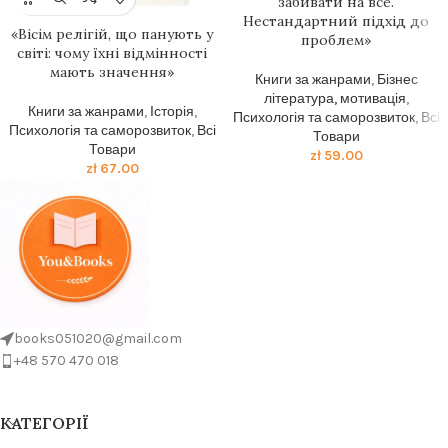
забивати на все.
Нестандартний підхід до
«Вісім релігій, що панують у
проблем»
світі: чому їхні відмінності
мають значення»
Книги за жанрами
,
Бізнес
література, мотивація
,
Книги за жанрами
,
Історія
,
Психологія та саморозвиток
,
Всі
Психологія та саморозвиток
,
Всі
Товари
Товари
zł
59.00
zł
67.00
books051020@gmail.com
+48 570 470 018
КАТЕГОРІЇ