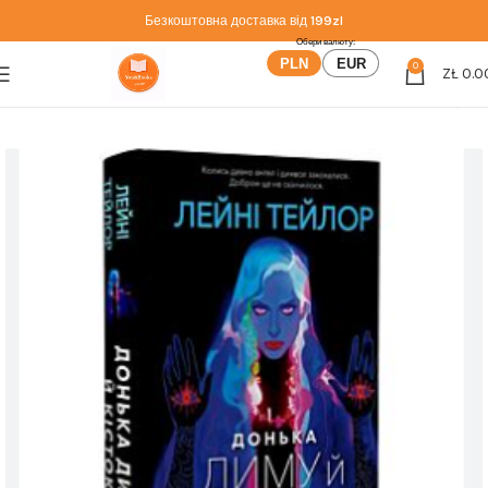
Безкоштовна доставка від
199zl
PLN
EUR
0
ZŁ
0.0