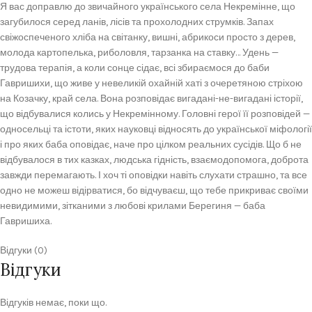
Я вас доправлю до звичайного українського села Некремінне, що
загубилося серед ланів, лісів та прохолодних струмків. Запах
свіжоспеченого хліба на світанку, вишні, абрикоси просто з дерев,
молода картопелька, риболовля, тарзанка на ставку… Удень —
трудова терапія, а коли сонце сідає, всі збираємося до баби
Гавришихи, що живе у невеликій охайній хаті з очеретяною стріхою
на Козачку, край села. Вона розповідає вигадані-не-вигадані історії,
що відбувалися колись у Некремінному. Головні герої її розповідей —
односельці та істоти, яких науковці відносять до української міфології
і про яких баба оповідає, наче про цілком реальних сусідів. Що б не
відбувалося в тих казках, людська гідність, взаємодопомога, доброта
завжди перемагають. І хоч ті оповідки навіть слухати страшно, та все
одно не можеш відірватися, бо відчуваєш, що тебе прикриває своїми
невидимими, зітканими з любові крилами Берегиня — баба
Гавришиха.
Відгуки (0)
Відгуки
Відгуків немає, поки що.