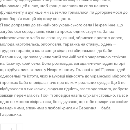
відновимо цей шлях, щоб краще нас живила сила нашого
фундаменту й цупкіше ми за землю трималися, та доторкнемося до
різнобарв’я емоцій від жаху до щастя.
Я вас доправлю до звичайного українського села Некремінне, що
загубилося серед ланів, лісів та прохолодних струмків. Запах
свіжоспеченого хліба на світанку, вишні, абрикоси просто з дерев,
молода картопелька, риболовля, тарзанка на ставку… Удень —
трудова терапія, а коли сонце сідає, всі збираємося до баби
Гавришихи, що живе у невеликій охайній хаті з очеретяною стріхою
на Козачку, край села. Вона розповідає вигадані-не-вигадані історії,
що відбувалися колись у Некремінному. Головні герої її розповідей —
односельці та істоти, яких науковці відносять до української міфології
і про яких баба оповідає, наче про цілком реальних сусідів. Що б не
відбувалося в тих казках, людська гідність, взаємодопомога, доброта
завжди перемагають. І хоч ті оповідки навіть слухати страшно, та все
одно не можеш відірватися, бо відчуваєш, що тебе прикриває своїми
невидимими, зітканими з любові крилами Берегиня — баба
Гавришиха.