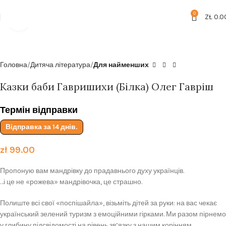
Безкоштовна доставка від
199zl
0
ZŁ
0.0
Click to enlarge
Головна
Дитяча література
Для найменших
Казки баби Гавришихи (Білка) Олег Гавріш
Термін відправки
Відправка за 14 днів.
zł
99.00
Пропоную вам мандрівку до прадавнього духу українців.
…і це не «рожева» мандрівочка, це страшно.
Полиште всі свої «поспішайла», візьміть дітей за руки: на вас чекає
український зелений туризм з емоційними гірками. Ми разом пірнемо
у глибину підсвідомості на рівень зв’язку з нашим корінням,