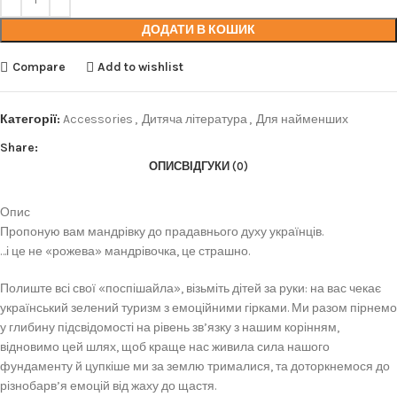
ДОДАТИ В КОШИК
Compare
Add to wishlist
Категорії:
Accessories
,
Дитяча література
,
Для найменших
Share:
ОПИС
ВІДГУКИ (0)
Опис
Пропоную вам мандрівку до прадавнього духу українців.
…і це не «рожева» мандрівочка, це страшно.
Полиште всі свої «поспішайла», візьміть дітей за руки: на вас чекає
український зелений туризм з емоційними гірками. Ми разом пірнемо
у глибину підсвідомості на рівень зв’язку з нашим корінням,
відновимо цей шлях, щоб краще нас живила сила нашого
фундаменту й цупкіше ми за землю трималися, та доторкнемося до
різнобарв’я емоцій від жаху до щастя.