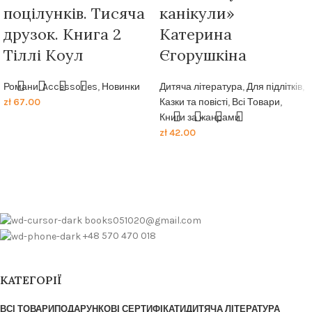
поцілунків. Тисяча
канікули»
друзок. Книга 2
Катерина
Тіллі Коул
Єгорушкіна
Романи
,
Accessories
,
Новинки
Дитяча література
,
Для підлітків
,
zł
67.00
Казки та повісті
,
Всі Товари
,
Книги за жанрами
zł
42.00
books051020@gmail.com
+48 570 470 018
КАТЕГОРІЇ
ВСІ ТОВАРИ
ПОДАРУНКОВІ СЕРТИФІКАТИ
ДИТЯЧА ЛІТЕРАТУРА