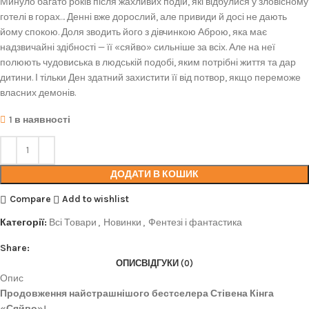
Минуло багато років після жахливих подій, які відбулися у зловісному
готелі в горах… Денні вже дорослий, але привиди й досі не дають
йому спокою. Доля зводить його з дівчинкою Аброю, яка має
надзвичайні здібності — її «сяйво» сильніше за всіх. Але на неї
полюють чудовиська в людській подобі, яким потрібні життя та дар
дитини. І тільки Ден здатний захистити її від потвор, якщо переможе
власних демонів.
1 в наявності
ДОДАТИ В КОШИК
Compare
Add to wishlist
Категорії:
Всі Товари
,
Новинки
,
Фентезі і фантастика
Share:
ОПИС
ВІДГУКИ (0)
Опис
Продовження найстрашнішого бестселера Стівена Кінга
«Сяйво»!