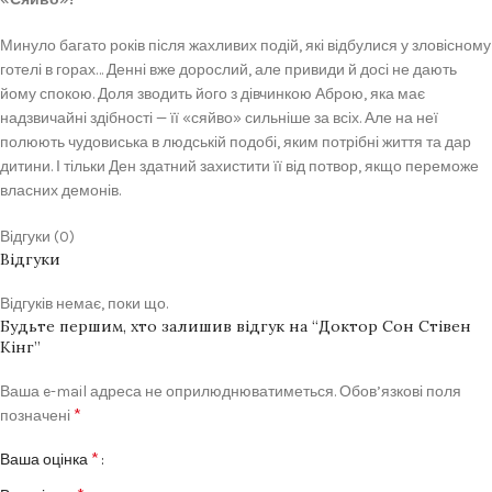
Минуло багато років після жахливих подій, які відбулися у зловісному
готелі в горах… Денні вже дорослий, але привиди й досі не дають
йому спокою. Доля зводить його з дівчинкою Аброю, яка має
надзвичайні здібності — її «сяйво» сильніше за всіх. Але на неї
полюють чудовиська в людській подобі, яким потрібні життя та дар
дитини. І тільки Ден здатний захистити її від потвор, якщо переможе
власних демонів.
Відгуки (0)
Відгуки
Відгуків немає, поки що.
Будьте першим, хто залишив відгук на “Доктор Сон Стівен
Кінг”
Ваша e-mail адреса не оприлюднюватиметься.
Обов’язкові поля
*
позначені
*
Ваша оцінка