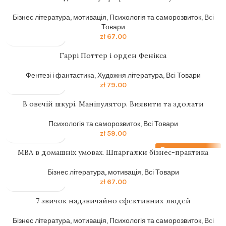
Бізнес література, мотивація
,
Психологія та саморозвиток
,
Всі
Товари
zł
67.00
Гаррi Поттер i орден Фенiкса
Фентезі і фантастика
,
Художня література
,
Всі Товари
zł
79.00
В овечій шкурі. Маніпулятор. Виявити та здолати
Психологія та саморозвиток
,
Всі Товари
zł
59.00
Передзамовлення
MBA в домашніх умовах. Шпаргалки бізнес-практика
Бізнес література, мотивація
,
Всі Товари
zł
67.00
7 звичок надзвичайно ефективних людей
Бізнес література, мотивація
,
Психологія та саморозвиток
,
Всі