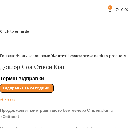
Безкоштовна доставка від
199zl
0
ZŁ
0.0
Click to enlarge
Головна
Книги за жанрами
Фентезі і фантастика
Back to products
Доктор Сон Стівен Кінг
Термін відправки
Відправка за 24 години.
zł
79.00
Продовження найстрашнішого бестселера Стівена Кінга
«Сяйво»!