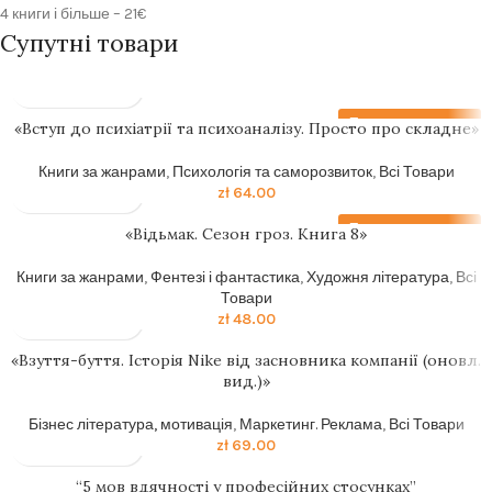
4 книги і більше – 21€
Супутні товари
Передзамовлення
«Вступ до психіатрії та психоаналізу. Просто про складне»
Книги за жанрами
,
Психологія та саморозвиток
,
Всі Товари
zł
64.00
Передзамовлення
«Відьмак. Сезон гроз. Книга 8»
Книги за жанрами
,
Фентезі і фантастика
,
Художня література
,
Всі
Товари
zł
48.00
«Взуття-буття. Історія Nike від засновника компанії (оновл.
вид.)»
Бізнес література, мотивація
,
Маркетинг. Реклама
,
Всі Товари
zł
69.00
“5 мов вдячності у професійних стосунках”