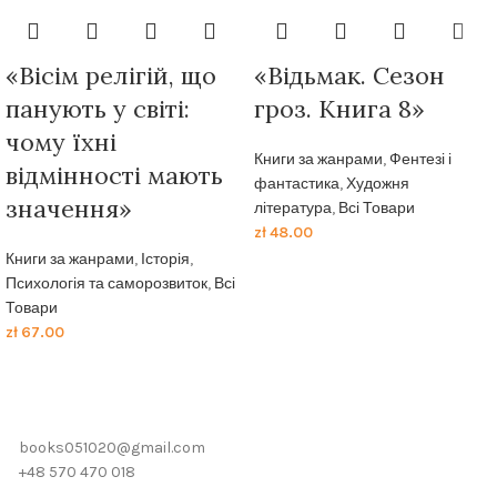
«Вісім релігій, що
«Відьмак. Сезон
панують у світі:
гроз. Книга 8»
чому їхні
Книги за жанрами
,
Фентезі і
відмінності мають
фантастика
,
Художня
значення»
література
,
Всі Товари
zł
48.00
Книги за жанрами
,
Історія
,
Психологія та саморозвиток
,
Всі
Товари
zł
67.00
books051020@gmail.com
+48 570 470 018