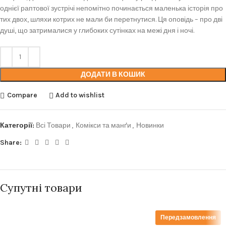
однієї раптової зустрічі непомітно починається маленька історія про
тих двох, шляхи котрих не мали би перетнутися. Ця оповідь – про дві
душі, що затрималися у глибоких сутінках на межі дня і ночі.
ДОДАТИ В КОШИК
Compare
Add to wishlist
Категорії:
Всі Товари
,
Комікси та манґи
,
Новинки
Share:
Супутні товари
Передзамовлення