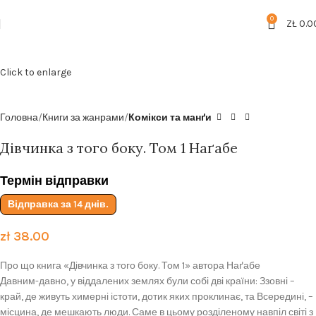
Безкоштовна доставка від
199zl
0
ZŁ
0.0
Click to enlarge
Головна
Книги за жанрами
Комікси та манґи
Дівчинка з того боку. Том 1 Наґабе
Термін відправки
Відправка за 14 днів.
zł
38.00
Про що книга «Дівчинка з того боку. Том 1» автора Наґабе
Давним-давно, у віддалених землях були собі дві країни: Ззовні –
край, де живуть химерні істоти, дотик яких проклинає, та Всередині, –
місцина, де мешкають люди. Саме в цьому розділеному навпіл світі з