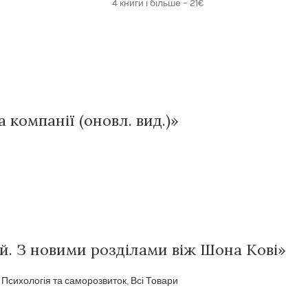
4 книги і більше – 21€
а компанії (оновл. вид.)»
й. З новими розділами віж Шона Кові»
,
Психологія та саморозвиток
,
Всі Товари