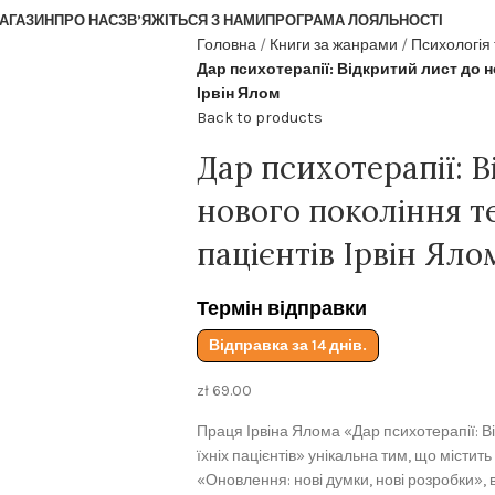
АГАЗИН
ПРО НАС
ЗВ’ЯЖІТЬСЯ З НАМИ
ПРОГРАМА ЛОЯЛЬНОСТІ
Головна
Книги за жанрами
Психологія
Дар психотерапії: Відкритий лист до н
Ірвін Ялом
Back to products
Дар психотерапії: 
нового покоління те
пацієнтів Ірвін Яло
Термін відправки
Відправка за 14 днів.
zł
69.00
Праця Ірвіна Ялома «Дар психотерапії: Ві
їхніх пацієнтів» унікальна тим, що містит
«Оновлення: нові думки, нові розробки»,