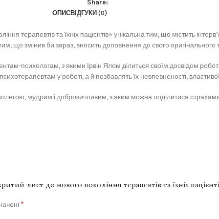
Share:
ОПИС
ВІДГУКИ (0)
ління терапевтів та їхніх пацієнтів» унікальна тим, що містить інте
тим, що змінив би зараз, вносить доповнення до свого оригінального т
там-психологам, з якими Ірвін Ялом ділиться своїм досвідом роботи 
сихотерапевтам у роботі, а й позбавлять їх невпевненості, властивої
колегою, мудрим і доброзичливим, з яким можна поділитися страхами 
критий лист до нового покоління терапевтів та їхніх пацієнт
*
значені