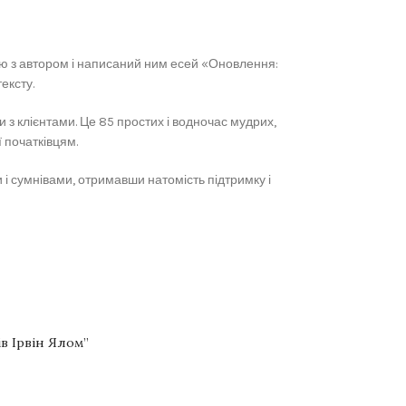
рв’ю з автором і написаний ним есей «Оновлення:
ексту.
з клієнтами. Це 85 простих і водночас мудрих,
 початківцям.
і сумнівами, отримавши натомість підтримку і
ів Ірвін Ялом”