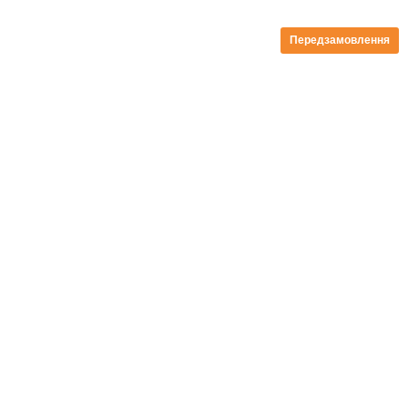
Передзамовлення
безкоштовна доставка від 199zl