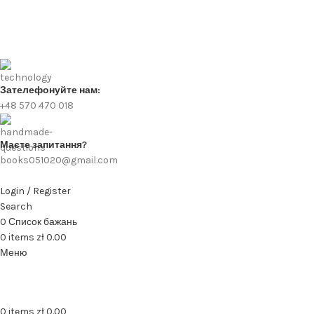
Зателефонуйте нам:
+48 570 470 018
Маєте запитання?
books051020@gmail.com
Login / Register
Search
0
Список бажань
0
items
zł
0.00
Меню
0
items
zł
0.00