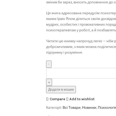
змінив би зараз, вносить доповнення до с
Ця книга адресована передусім психотер
якими Ірвін Ялом ділиться своїм досвідом
мудрих, особистих і провокативних порад
психотерапевтам у роботі, а й позбавлять
Читати цю книжку напрочуд легко — ніби 
доброзичливим, з яким можна поділитися
підтримку і розуміння.
Додати в кошик
Compare
Add to wishlist
Категорії:
Всі Товари
,
Новинки
,
Психологія