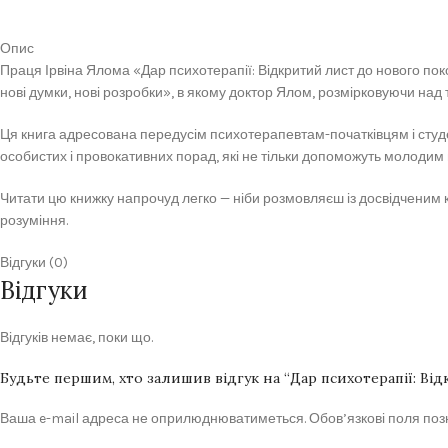
Опис
Праця Ірвіна Ялома «Дар психотерапії: Відкритий лист до нового поко
нові думки, нові розробки», в якому доктор Ялом, розмірковуючи над 
Ця книга адресована передусім психотерапевтам-початківцям і студен
особистих і провокативних порад, які не тільки допоможуть молодим п
Читати цю книжку напрочуд легко — ніби розмовляєш із досвідченим 
розуміння.
Відгуки (0)
Відгуки
Відгуків немає, поки що.
Будьте першим, хто залишив відгук на “Дар психотерапії: Від
Ваша e-mail адреса не оприлюднюватиметься.
Обов’язкові поля по