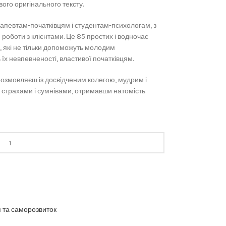
вого оригінального тексту.
апевтам-початківцям і студентам-психологам, з
 роботи з клієнтами. Це 85 простих і водночас
, які не тільки допоможуть молодим
 їх невпевненості, властивої початківцям.
розмовляєш із досвідченим колегою, мудрим і
 страхами і сумнівами, отримавши натомість
 та саморозвиток