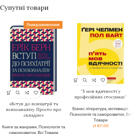
Супутні товари
Передзамовлення
“5 мов вдячності у
професійних стосунках”
«Вступ до психіатрії та
Бізнес література, мотивація
,
психоаналізу. Просто про
Психологія та саморозвиток
,
Всі
складне»
Товари
zł
67.00
Книги за жанрами
,
Психологія та
саморозвиток
,
Всі Товари