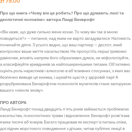
zł
79.00
Про що книга «Чому він це робить? Про що думають лихі та
деспотичні чоловіки» автора Ланді Бенкрофт
«Він каже, що дуже сильно мене кохає. То чому він так зі мною
поводиться?» — питання, над яким не варто загадуватися. Натомість
починайте діяти. З усього видно, що ваш партнер — деспот, який
контролює ваше життя насильством. Не пропустіть перші тривожні
дзвіночки, вловіть напрям його образливих думок, не міфологізуйте,
а класифікуйте кривдників за найпоширенішими типами. Об’єктивно
оцініть роль наркотиків і алкоголю в аб’юзивних стосунках, з яких вас
безпечно виведе ця книжка, і шукайте щастя у здоровій парі! А
розрубрикована Бенкрофтом психологія мучителів стане запорукою
вашого «ніколи знову».
ПРО АВТОРА
Ланді Бенкрофт понад двадцять п’ять років займається проблемою
насильства, психологічних травм і відновлення. Бенкрофт розв’язав
язика тисячі аб’юзерів. Багато працював як експерт із питань опіки,
дослідник жорстокого поводження з дітьми, читав публічні лекції в