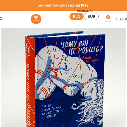
Безкоштовна доставка від
199zl
PLN
EUR
0
ZŁ
0.0