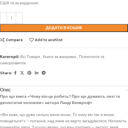
США та за кордоном.
ДОДАТИ В КОШИК
Compare
Add to wishlist
Категорії:
Всі Товари
,
Книги за жанрами
,
Психологія та
саморозвиток
Share:
Опис
Про що книга «Чому він це робить? Про що думають лихі та
деспотичні чоловіки» автора Ланді Бенкрофт
«Він каже, що дуже сильно мене кохає. То чому він так зі мною
поводиться?» — питання, над яким не варто загадуватися. Натомість
починайте діяти. З усього видно, що ваш партнер — деспот, який