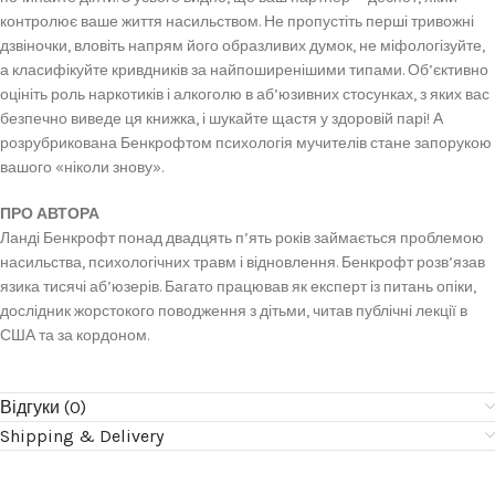
контролює ваше життя насильством. Не пропустіть перші тривожні
дзвіночки, вловіть напрям його образливих думок, не міфологізуйте,
а класифікуйте кривдників за найпоширенішими типами. Об’єктивно
оцініть роль наркотиків і алкоголю в аб’юзивних стосунках, з яких вас
безпечно виведе ця книжка, і шукайте щастя у здоровій парі! А
розрубрикована Бенкрофтом психологія мучителів стане запорукою
вашого «ніколи знову».
ПРО АВТОРА
Ланді Бенкрофт понад двадцять п’ять років займається проблемою
насильства, психологічних травм і відновлення. Бенкрофт розв’язав
язика тисячі аб’юзерів. Багато працював як експерт із питань опіки,
дослідник жорстокого поводження з дітьми, читав публічні лекції в
США та за кордоном.
Відгуки (0)
Shipping & Delivery