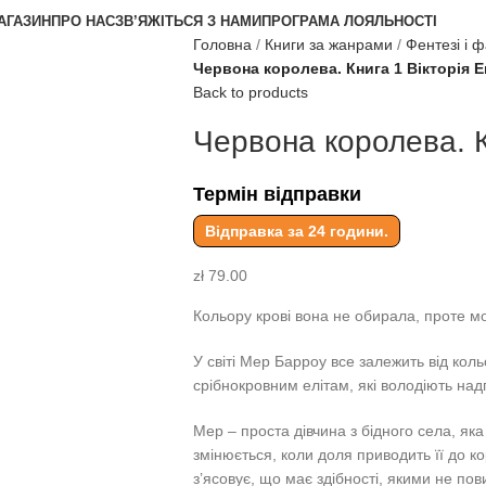
АГАЗИН
ПРО НАС
ЗВ’ЯЖІТЬСЯ З НАМИ
ПРОГРАМА ЛОЯЛЬНОСТІ
Головна
Книги за жанрами
Фентезі і 
Червона королева. Книга 1 Вікторія 
Back to products
Червона королева. К
Термін відправки
Відправка за 24 години.
zł
79.00
Кольору крові вона не обирала, проте 
У світі Мер Барроу все залежить від кольо
срібнокровним елітам, які володіють н
Мер – проста дівчина з бідного села, яка
змінюється, коли доля приводить її до к
з’ясовує, що має здібності, якими не пов