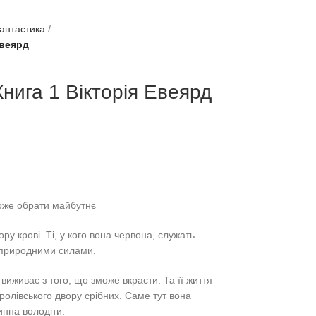
фантастика
Евеярд
нига 1 Вікторія Евеярд
може обрати майбутнє
ру крові. Ті, у кого вона червона, служать
адприродними силами.
 виживає з того, що зможе вкрасти. Та її життя
оролівського двору срібних. Саме тут вона
инна володіти.