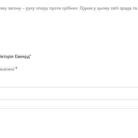
му загону – руху опору проти срібних. Однак у цьому світі зрада та
ікторія Евеярд”
*
означені