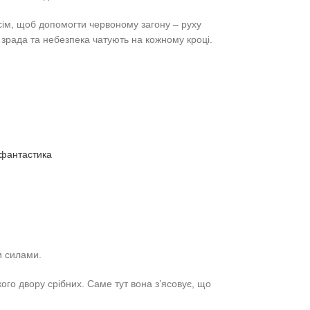
всім, щоб допомогти червоному загону – руху
і зрада та небезпека чатують на кожному кроці.
 фантастика
и силами.
кого двору срібних. Саме тут вона з’ясовує, що