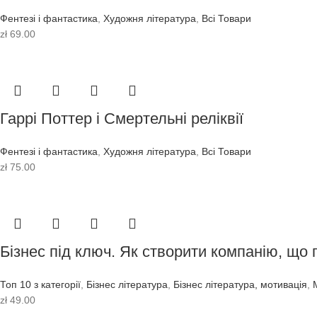
Фентезі і фантастика
,
Художня література
,
Всі Товари
zł
69.00
Гаррі Поттер і Смертельні реліквії
Фентезі і фантастика
,
Художня література
,
Всі Товари
zł
75.00
Бізнес під ключ. Як створити компанію, що
Топ 10 з категорії
,
Бізнес література
,
Бізнес література, мотивація
,
zł
49.00