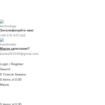
Зателефонуйте нам:
+48 570 470 018
Маєте запитання?
books051020@gmail.com
Login / Register
Search
0
Список бажань
0
items
zł
0.00
Меню
0
items
zł
0.00