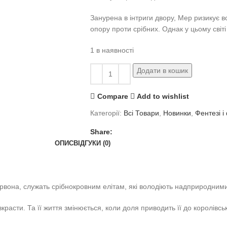
Занурена в інтриги двору, Мер ризикує 
опору проти срібних. Однак у цьому світ
1 в наявності
Додати в кошик
Compare
Add to wishlist
Категорії:
Всі Товари
,
Новинки
,
Фентезі і
Share:
ОПИС
ВІДГУКИ (0)
 червона, служать срібнокровним елітам, які володіють надприродним
красти. Та її життя змінюється, коли доля приводить її до королівсь