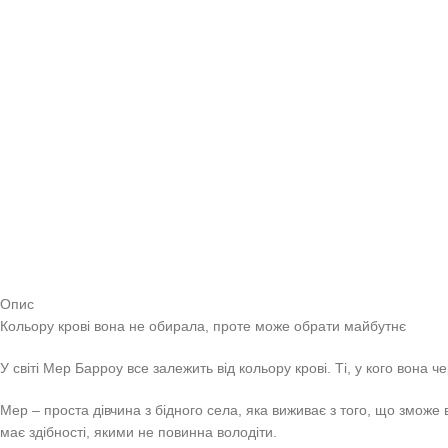
Опис
Кольору крові вона не обирала, проте може обрати майбутнє
У світі Мер Барроу все залежить від кольору крові. Ті, у кого вона
Мер – проста дівчина з бідного села, яка виживає з того, що зможе в
має здібності, якими не повинна володіти.