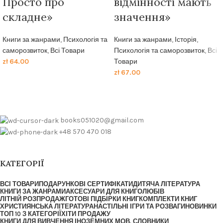
Просто про
відмінності мають
складне»
значення»
Книги за жанрами
,
Психологія та
Книги за жанрами
,
Історія
,
саморозвиток
,
Всі Товари
Психологія та саморозвиток
,
Всі
zł
64.00
Товари
zł
67.00
books051020@gmail.com
+48 570 470 018
КАТЕГОРІЇ
ВСІ ТОВАРИ
ПОДАРУНКОВІ СЕРТИФІКАТИ
ДИТЯЧА ЛІТЕРАТУРА
КНИГИ ЗА ЖАНРАМИ
АКСЕСУАРИ ДЛЯ КНИГОЛЮБІВ
ЛІТНІЙ РОЗПРОДАЖ
ГОТОВІ ПІДБІРКИ КНИГ
КОМПЛЕКТИ КНИГ
ХРИСТИЯНСЬКА ЛІТЕРАТУРА
НАСТІЛЬНІ ІГРИ ТА РОЗВАГИ
НОВИНКИ
ТОП 10 З КАТЕГОРІЇ
ХІТИ ПРОДАЖУ
КНИГИ ДЛЯ ВИВЧЕННЯ ІНОЗЕМНИХ МОВ. СЛОВНИКИ