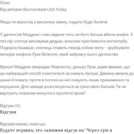
Опис
Від авторки бестселерів USA Today
Якщо ти виросла у високому замку, падати буде боляче
У дитинстві Меддокс став свідком того, як його батька вбила мафія. З
тих пір хлопця виховував дядько, власник престижного мотоклубу.
Подорослішавши, хлопець ставить перед собою мету – зруйнувати
імперію мафіозі Луки Вітіелло, який забрав у нього дитинство.
Врешті Меддокс викрадає Марчеллу, доньку Луки, адже вважає, що
це найкращий спосіб помститися за смерть батька. Дівчина звикла до
шани й поваги, проте в полоні на неї очікують лише приниження та
знущання. Діти завжди розплачуються за гріхи своїх батьків. Та чи
вартують помилки минулого пролитої крові?
Відгуки (0)
Відгуки
Відгуків немає, поки що.
Будьте першим, хто залишив відгук на “Через гріх я