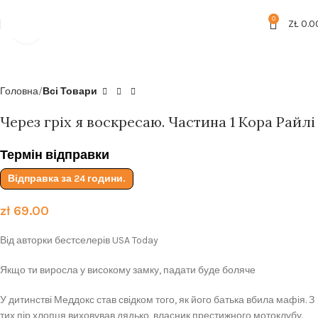
Безкоштовна доставка від
199zl
0
ZŁ
0.0
Click to enlarge
Головна
Всі Товари
Через гріх я воскресаю. Частина 1 Кора Райлі
Термін відправки
Відправка за 24 години.
zł
69.00
Від авторки бестселерів USA Today
Якщо ти виросла у високому замку, падати буде боляче
У дитинстві Меддокс став свідком того, як його батька вбила мафія. З
тих пір хлопця виховував дядько, власник престижного мотоклубу.