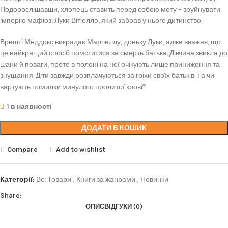
Подорослішавши, хлопець ставить перед собою мету – зруйнувати
імперію мафіозі Луки Вітіелло, який забрав у нього дитинство.
Врешті Меддокс викрадає Марчеллу, доньку Луки, адже вважає, що
це найкращий спосіб помститися за смерть батька. Дівчина звикла до
шани й поваги, проте в полоні на неї очікують лише приниження та
знущання. Діти завжди розплачуються за гріхи своїх батьків. Та чи
вартують помилки минулого пролитої крові?
1 в наявності
ДОДАТИ В КОШИК
Compare
Add to wishlist
Категорії:
Всі Товари
,
Книги за жанрами
,
Новинки
Share:
ОПИС
ВІДГУКИ (0)