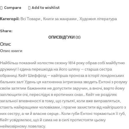
Compare
Add to wishlist
Категорії:
Всі Товари
,
Книги за жанрами
,
Художня література
Share:
ОПИС
ВІДГУКИ (0)
Опис
Опис книги
Найбільш показний холостяк сезону 1814 року обрав собі майбутню
дружину! І єдина перешкода на його шляху — старша сестра
обраниці. Кейт Шеффілд — найгірша проноза в історії лондонських
бальних зал! Удень ця натхненна інтриганка зводить Ентоні з розуму
своїм затятим бажанням не допустити заручин, а вночі, варто йому
заплющити очі, переслідує в еротичних снах… Кейт не розділяє
загальної впевненості в тому, що гультяї, коли вже виправляться,
стають найкращими чоловіками, і прагне захистити від найгіршого з
них сестру, а чи й власне серце… Коли губи Ентоні торкаються її губ,
Кейт усвідомлює, що й сама не в силі протистояти цьому
неймовірному ловеласу.