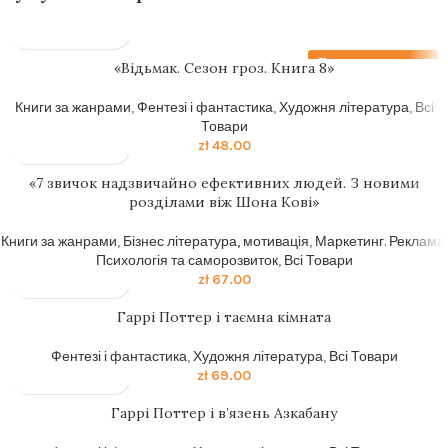
Передзамовлення
«Відьмак. Сезон гроз. Книга 8»
Книги за жанрами
,
Фентезі і фантастика
,
Художня література
,
Всі
Товари
zł
48.00
«7 звичок надзвичайно ефективних людей. З новими
розділами віж Шона Кові»
Книги за жанрами
,
Бізнес література, мотивація
,
Маркетинг. Реклама
,
Психологія та саморозвиток
,
Всі Товари
zł
67.00
Гаррі Поттер і таємна кімната
Фентезі і фантастика
,
Художня література
,
Всі Товари
zł
69.00
Гаррі Поттер і в’язень Азкабану