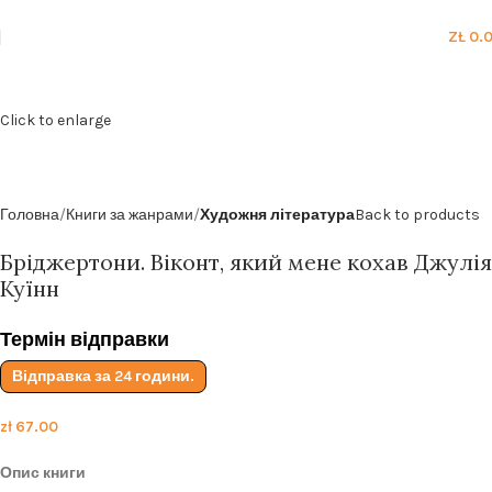
Безкоштовна доставка від
199zl
ZŁ
0.
Click to enlarge
Головна
Книги за жанрами
Художня література
Back to products
Бріджертони. Віконт, який мене кохав Джулія
Куїнн
Термін відправки
Відправка за 24 години.
zł
67.00
Опис книги