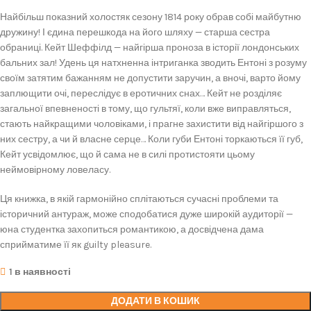
Найбільш показний холостяк сезону 1814 року обрав собі майбутню
дружину! І єдина перешкода на його шляху — старша сестра
обраниці. Кейт Шеффілд — найгірша проноза в історії лондонських
бальних зал! Удень ця натхненна інтриганка зводить Ентоні з розуму
своїм затятим бажанням не допустити заручин, а вночі, варто йому
заплющити очі, переслідує в еротичних снах… Кейт не розділяє
загальної впевненості в тому, що гультяї, коли вже виправляться,
стають найкращими чоловіками, і прагне захистити від найгіршого з
них сестру, а чи й власне серце… Коли губи Ентоні торкаються її губ,
Кейт усвідомлює, що й сама не в силі протистояти цьому
неймовірному ловеласу.
Ця книжка, в якій гармонійно сплітаються сучасні проблеми та
історичний антураж, може сподобатися дуже широкій аудиторії —
юна студентка захопиться романтикою, а досвідчена дама
сприйматиме її як guilty pleasure.
1 в наявності
ДОДАТИ В КОШИК