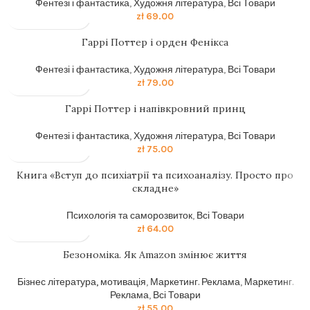
Фентезі і фантастика
,
Художня література
,
Всі Товари
zł
69.00
Гаррi Поттер i орден Фенiкса
Фентезі і фантастика
,
Художня література
,
Всі Товари
zł
79.00
Гаррi Поттер i напiвкровний принц
Фентезі і фантастика
,
Художня література
,
Всі Товари
zł
75.00
Книга «Вступ до психіатрії та психоаналізу. Просто про
складне»
Психологія та саморозвиток
,
Всі Товари
zł
64.00
Безономіка. Як Amazon змінює життя
Бізнес література, мотивація
,
Маркетинг. Реклама
,
Маркетинг.
Реклама
,
Всі Товари
zł
55.00