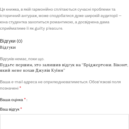
Ця книжка, в якій гармонійно сплітаються сучасні проблеми та
історичний антураж, може сподобатися дуже широкій аудиторії —
юна студентка захопиться романтикою, а досвідчена дама
сприйматиме її як guilty pleasure.
Відгуки (0)
Відгуки
Відгуків немає, поки що.
Будьте першим, хто залишив відгук на “Бріджертони. Віконт,
який мене кохав Джулія Куїнн”
Ваша e-mail адреса не оприлюднюватиметься.
Обов’язкові поля
*
позначені
*
Ваша оцінка
*
Ваш відгук