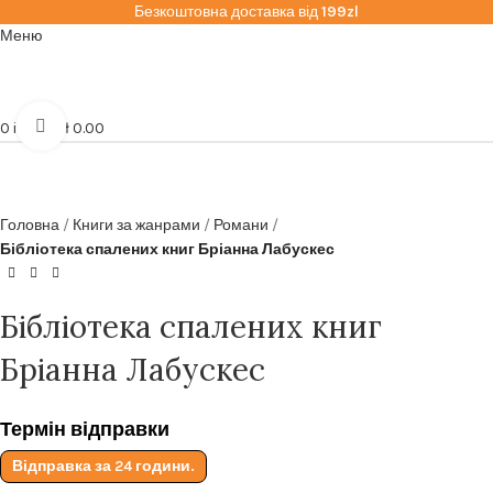
Безкоштовна доставка від
199zl
Меню
Click to enlarge
0
items
zł
0.00
Головна
Книги за жанрами
Романи
Бібліотека спалених книг Бріанна Лабускес
Бібліотека спалених книг
Бріанна Лабускес
Термін відправки
Відправка за 24 години.