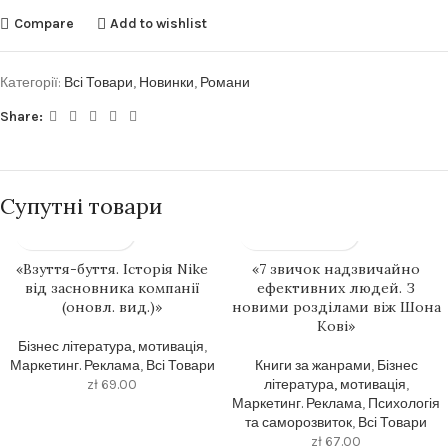
Compare
Add to wishlist
Категорії:
Всі Товари
,
Новинки
,
Романи
Share:
Супутні товари
«Взуття-буття. Історія Nike
«7 звичок надзвичайно
від засновника компанії
ефективних людей. З
(оновл. вид.)»
новими розділами віж Шона
Кові»
Бізнес література, мотивація
,
Маркетинг. Реклама
,
Всі Товари
Книги за жанрами
,
Бізнес
zł
69.00
література, мотивація
,
Маркетинг. Реклама
,
Психологія
та саморозвиток
,
Всі Товари
zł
67.00