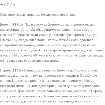
zł
67.00
Свідчення краси, сили і величі друкованого слова
Берлін, 1933 рік. Після успіху дебютного роману американська
письменниця Алтея Джеймс отримує запрошення від самого
Йозефа Ґеббельса взяти участь у програмі культурного обміну в
Німеччині. Для дівчини з маленького містечка Берлін здається
колоритним багатонаціональним містом, що розквітає в розпал
великих змін. Але згодом Алтея зустрічає вродливу жінку, яка обіцяє
показати їй справжнє обличчя міста, і опиняється в групі повстанців,
які перекреслюють усе, що вона знала.
Париж, 1936 рік. Ханна Брехт втекла з Берліна до Парижа, але не
втекла від антисемітизму та нацистських симпатиків. З розбитим
серцем і почуттям провини вона з головою поринає у роботу в
Бібліотеці спалених книг, адже вірить, що за допомогою тихої сили
книг зможе протистояти хвилі фашизму, яка насувається на Європу, і
спокутувати власні помилки. Але настає день, коли Ханна мусить
вирішити, заради чого вона готова жити, а заради чого померти.