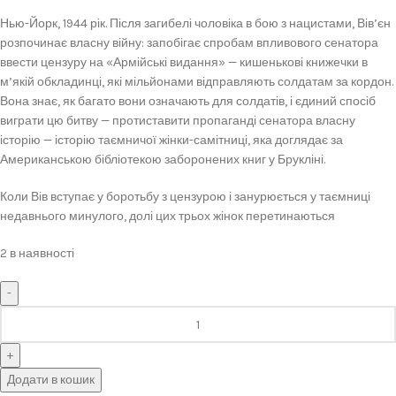
Нью-Йорк, 1944 рік. Після загибелі чоловіка в бою з нацистами, Вів’єн
розпочинає власну війну: запобігає спробам впливового сенатора
ввести цензуру на «Армійські видання» — кишенькові книжечки в
м’якій обкладинці, які мільйонами відправляють солдатам за кордон.
Вона знає, як багато вони означають для солдатів, і єдиний спосіб
виграти цю битву — протиставити пропаганді сенатора власну
історію — історію таємничої жінки-самітниці, яка доглядає за
Американською бібліотекою заборонених книг у Брукліні.
Коли Вів вступає у боротьбу з цензурою і занурюється у таємниці
недавнього минулого, долі цих трьох жінок перетинаються
2 в наявності
Додати в кошик