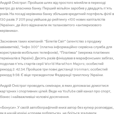
Андрій Оністрат. Пройшов шлях від простого міняйли в переході
метро до власника банку. Перший мільйон заробив у двадцять п’ять
років. На посаді керівника банку збільшив кредитний портфель філії в
130 разів. У 2011 році увійшов до рейтингу «100 нових капіталістів
України», де його відзначили як талановитого «антикризового
керівника».
Засновник таких компаній: “Білетів Світ” (агентство з продажу
авіаквитків), “Інфо 300” (платна інформаційно-сервісна служба для
користувачів мобільних телефонів), “Платіжка” (мережа платіжних
терміналів в Україні). Десять разів фінішував в марафонських забігах,
подолав п’ять стартів серії World Marathon Majors; особистий
рекорд 2: 42.34. Пройшов три повні дистанції Ironman; особистий
рекорд 9:58. Є віце-президентом Федерації триатлону України.
Андрій Оністрат проводить семінари, в яких допомагає домогтися
кар’єрних і спортивних цілей. Веде на YouTube свій канал про спорт,
бізнес і найважливіші чоловічі досягнення.
«Бонуси». У своїй автобіографічній книзі автор без купюр розповідає,
як в нашій країні «справи робляться», не боїться згадувати