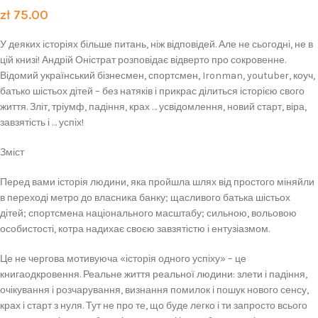
zł
75.00
У деяких історіях більше питань, ніж відповідей. Але не сьогодні, не в
цій книзі! Андрій Оністрат розповідає відверто про сокровенне.
Відомий український бізнесмен, спортсмен, Ironman, youtuber, коуч,
батько шістьох дітей – без натяків і прикрас ділиться історією свого
життя. Зліт, тріумф, падіння, крах … усвідомлення, новий старт, віра,
завзятість і … успіх!
Зміст
Перед вами історія людини, яка пройшла шлях від простого міняйли
в переході метро до власника банку; щасливого батька шістьох
дітей; спортсмена національного масштабу; сильною, вольовою
особистості, котра надихає своєю завзятістю і ентузіазмом.
Це не чергова мотивуюча «історія одного успіху» – це
книгаодкровення. Реальне життя реальної людини: злети і падіння,
очікування і розчарування, визнання помилок і пошук нового сенсу,
крах і старт з нуля. Тут не про те, що буде легко і ти запросто всього