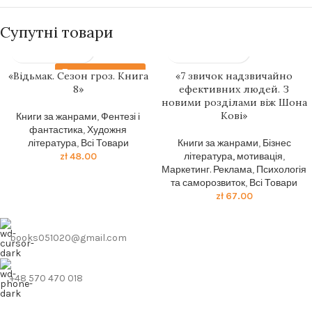
Супутні товари
Передзамовлення
«Відьмак. Сезон гроз. Книга
«7 звичок надзвичайно
8»
ефективних людей. З
новими розділами віж Шона
Кові»
Книги за жанрами
,
Фентезі і
фантастика
,
Художня
література
,
Всі Товари
Книги за жанрами
,
Бізнес
zł
48.00
література, мотивація
,
Маркетинг. Реклама
,
Психологія
та саморозвиток
,
Всі Товари
zł
67.00
books051020@gmail.com
+48 570 470 018