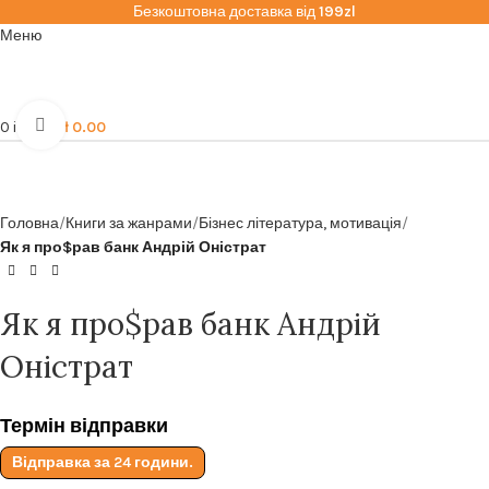
Безкоштовна доставка від
199zl
Меню
Click to enlarge
0
items
zł
0.00
Головна
Книги за жанрами
Бізнес література, мотивація
Як я про$рав банк Андрій Оністрат
Як я про$рав банк Андрій
Оністрат
Термін відправки
Відправка за 24 години.