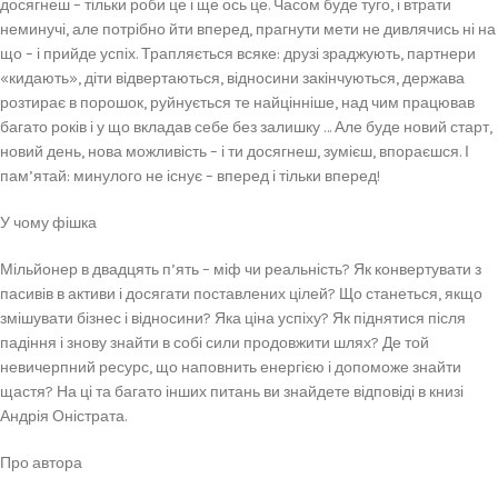
досягнеш – тільки роби це і ще ось це. Часом буде туго, і втрати
неминучі, але потрібно йти вперед, прагнути мети не дивлячись ні на
що – і прийде успіх. Трапляється всяке: друзі зраджують, партнери
«кидають», діти відвертаються, відносини закінчуються, держава
розтирає в порошок, руйнується те найцінніше, над чим працював
багато років і у що вкладав себе без залишку … Але буде новий старт,
новий день, нова можливість – і ти досягнеш, зумієш, впораєшся. І
пам’ятай: минулого не існує – вперед і тільки вперед!
У чому фішка
Мільйонер в двадцять п’ять – міф чи реальність? Як конвертувати з
пасивів в активи і досягати поставлених цілей? Що станеться, якщо
змішувати бізнес і відносини? Яка ціна успіху? Як піднятися після
падіння і знову знайти в собі сили продовжити шлях? Де той
невичерпний ресурс, що наповнить енергією і допоможе знайти
щастя? На ці та багато інших питань ви знайдете відповіді в книзі
Андрія Оністрата.
Про автора