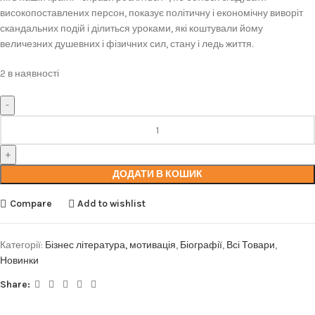
високопоставлених персон, показує політичну і економічну виворіт
скандальних подій і ділиться уроками, які коштували йому
величезних душевних і фізичних сил, стану і ледь життя.
2 в наявності
ДОДАТИ В КОШИК
Compare
Add to wishlist
Категорії:
Бізнес література, мотивація
,
Біографії
,
Всі Товари
,
Новинки
Share: