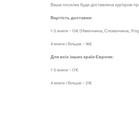
Ваша посилка буде доставлена кур'єром пря
Вартість доставки:
1-3 книги – 13€ (Німеччина, Словаччина, Угор
4 книги і більше – 16€
Для всіх інших країн Європи:
1-3 книги – 17€
4 книги і більше – 21€