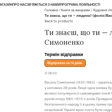
АГАЗИН
ПРО НАС
ЗВ’ЯЖІТЬСЯ З НАМИ
ПРОГРАМА ЛОЯЛЬНОСТІ
Головна
Книги за жанрами
Художня лі
Ти знаєш, що ти — людина? (фоліо)В
Back to products
Ти знаєш, що ти — 
Симоненко
Термін відправки
Відправка за 14 днів.
zł
56.00
Василь Симоненко (1935–1963) – українськ
у неповних 28 років. Лише одна книжка бу
великої популярності самовидавні поезії
рухові опору 1960—1970-х pоків. Провідною
безталанного народу (i в цьому пряме пр
незалежній Україні вiршi поета були надр