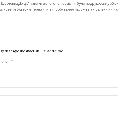
ченка.До цієї книжки включено поезії, які були надруковані у збірка
ремі новели. Усі вони пережили випробування часом і є актуальними й с
людина? (фоліо)Василь Симоненко”
*
значені