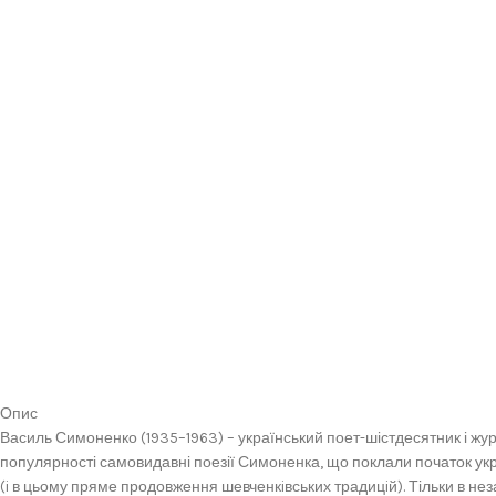
Опис
Василь Симоненко (1935–1963) – український поет-шістдесятник і журн
популярності самовидавні поезії Симоненка, що поклали початок укра
(i в цьому пряме продовження шевченкiвських традицiй). Тільки в нез