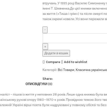
втручань. У 1995 році Василю Симоненк
імені Т. Шевченка.До цієї книжки включено
за життя («Тиша і грім») та після смерті по
також окремі новели. Усі вони пережили в
Додати в кошик
Compare
Add to wishlist
Категорії:
Всі Товари
,
Класична українськ
Share:
ОПИС
ВІДГУКИ (0)
аліст – пішов із життя у неповних 28 років. Лише одна книжка була ви
їнському рухові опору 1960—1970-х pоків. Провідною темою його твор
алежній Україні вiршi поета були надруковані у повному обсязі та без