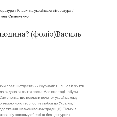
тература
Класична українська література
асиль Симоненко
людина? (фоліо)Василь
ий поет-шістдесятник і журналіст – пішов із життя
ла видана за життя поета. Але вже тоді набули
 Симоненка, що поклали початок українському
 темою його творчості є любов до України, її
одовження шевченкiвських традицiй). Тільки в
уковані у повному обсязі та без цензурних