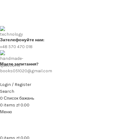
Зателефонуйте нам:
+48 570 470 018
Маєте запитання?
books051020@gmail.com
Login / Register
Search
0
Список бажань
0
items
zł
0.00
Меню
0
items
zł
0.00