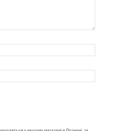
 знаходяться у нашому магазині в Познані, за