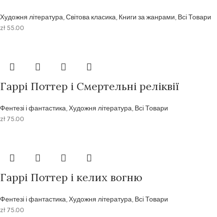
Художня література
,
Світова класика
,
Книги за жанрами
,
Всі Товари
zł
55.00
Гаррі Поттер і Смертельні реліквії
Фентезі і фантастика
,
Художня література
,
Всі Товари
zł
75.00
Гаррі Поттер і келих вогню
Фентезі і фантастика
,
Художня література
,
Всі Товари
zł
75.00