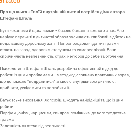
zł
63.00
Про що книга «Твоїй внутрішній дитині потрібен дім» автора
Штефані Шталь
Бути коханими й щасливими – базове бажання кожного з нас. Але
нерідко пережиті в дитинстві образи залишають глибокий відбиток на
подальшому дорослому житті. Непропрацьовані дитячі травми
стають на заваді здоровим стосункам та самореалізації. Вони
спричиняють невпевненість, страх, нелюбов до себе та оточення.
Психологиня Штефані Шталь розробила ефективний підхід до
роботи із цими проблемами – методику, сповнену практичних вправ,
що допоможе “подружитися” зі своєю внутрішньою дитиною,
прийняти, усвідомити та полюбити її.
Батьківське виховання: як психіці шкодять найрідніші та що із цим
робити.
Перфекціонізм, нарцисизм, синдром помічника: до чого тут дитяча
травма.
Залежність як втеча від реальності.