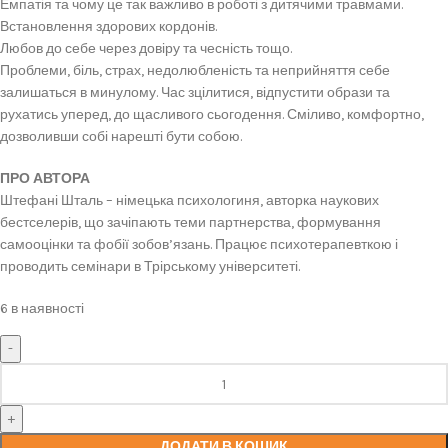
Емпатія та чому це так важливо в роботі з дитячими травмами.
Встановлення здорових кордонів.
Любов до себе через довіру та чесність тощо.
Проблеми, біль, страх, недолюбленість та неприйняття себе
залишаться в минулому. Час зцілитися, відпустити образи та
рухатись уперед, до щасливого сьогодення. Сміливо, комфортно,
дозволивши собі нарешті бути собою.
ПРО АВТОРА
Штефані Шталь – німецька психологиня, авторка наукових
бестселерів, що зачіпають теми партнерства, формування
самооцінки та фобії зобов’язань. Працює психотерапевткою і
проводить семінари в Трірському університеті.
6 в наявності
ДОДАТИ В КОШИК