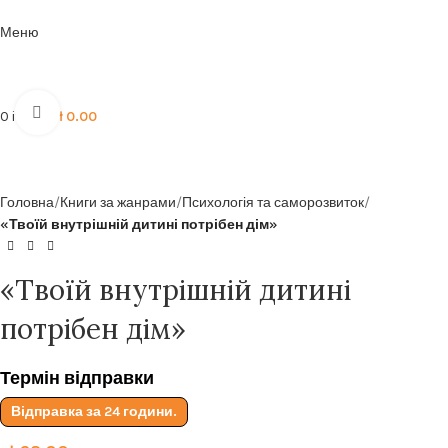
Безкоштовна доставка від
199zl
Меню
Click to enlarge
0
items
zł
0.00
Головна
Книги за жанрами
Психологія та саморозвиток
«Твоїй внутрішній дитині потрібен дім»
«Твоїй внутрішній дитині
потрібен дім»
Термін відправки
Відправка за 24 години.