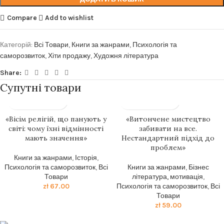
Compare
Add to wishlist
Категорій:
Всі Товари
,
Книги за жанрами
,
Психологія та
саморозвиток
,
Хіти продажу
,
Художня література
Share:
Супутні товари
«Вісім релігій, що панують у
«Витончене мистецтво
світі: чому їхні відмінності
забивати на все.
мають значення»
Нестандартний підхід до
проблем»
Книги за жанрами
,
Історія
,
Психологія та саморозвиток
,
Всі
Книги за жанрами
,
Бізнес
Товари
література, мотивація
,
zł
67.00
Психологія та саморозвиток
,
Всі
Товари
zł
59.00