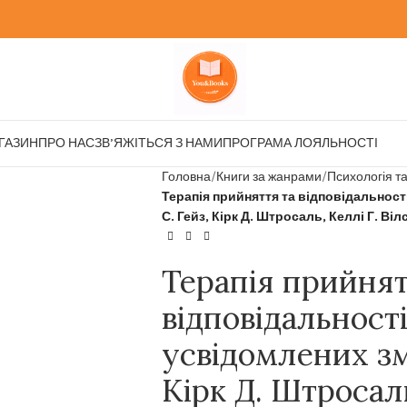
ГАЗИН
ПРО НАС
ЗВ’ЯЖІТЬСЯ З НАМИ
ПРОГРАМА ЛОЯЛЬНОСТІ
Головна
Книги за жанрами
Психологія т
Терапія прийняття та відповідальності
С. Гейз, Кірк Д. Штросаль, Келлі Г. Віл
Терапія прийнят
відповідальності
усвідомлених змі
Кірк Д. Штросаль