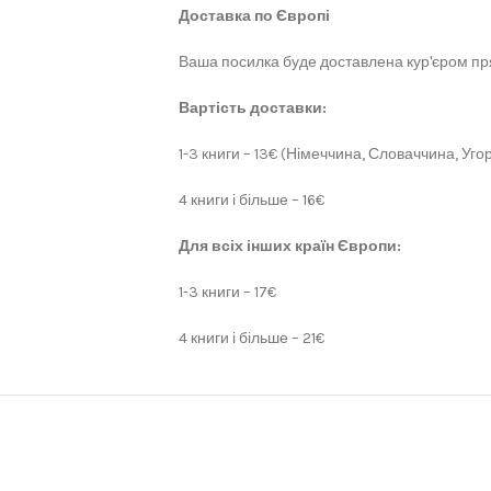
Доставка по Європі
Ваша посилка буде доставлена кур'єром пря
Вартість доставки:
1-3 книги – 13€ (Німеччина, Словаччина, Угор
4 книги і більше – 16€
Для всіх інших країн Європи:
1-3 книги – 17€
4 книги і більше – 21€