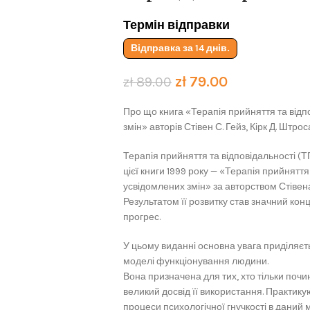
Термін відправки
Відправка за 14 днів.
zł
79.00
zł
89.00
Про що книга «Терапія прийняття та відпо
змін» авторів Стівен С. Гейз, Кірк Д. Штрос
Терапія прийняття та відповідальності (
цієї книги 1999 року — «Терапія прийняття
усвідомлених змін» за авторством Стівена 
Результатом її розвитку став значний ко
прогрес.
У цьому виданні основна увага приділяєть
моделі функціонування людини.
Вона призначена для тих, хто тільки почи
великий досвід її використання. Практик
процеси психологічної гнучкості в даний м