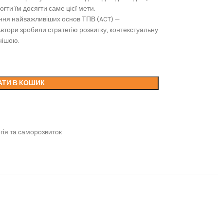
гти їм досягти саме цієї мети.
ння найважливіших основ ТПВ (ACT) —
Автори зробили стратегію розвитку, контекстуальну
нішою.
АТИ В КОШИК
гія та саморозвиток