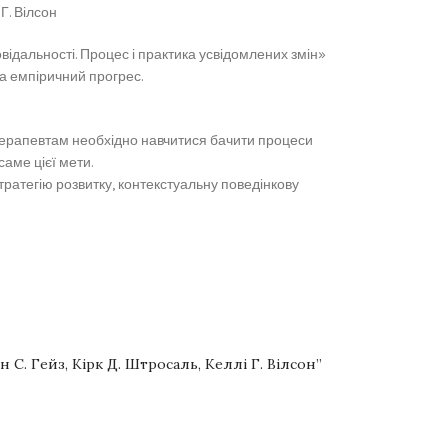
Г. Вілсон
відальності. Процес і практика усвідомлених змін»
та емпіричний прогрес.
м терапевтам необхідно навчитися бачити процеси
саме цієї мети.
ратегію розвитку, контекстуальну поведінкову
 С. Гейз, Кірк Д. Штросаль, Келлі Г. Вілсон”