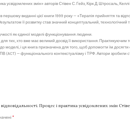
а усвідомлених змін» авторів Стівен С. Гейз, Кірк Д. Штросаль, Келлі 
 першому виданні цієї книги 1999 року — «Терапія прийняття та відпо
. Результатом її розвитку став значний концептуальний, технологічний 
учкості як єдиної моделі функціонування людини.
ж для тих, хто вже має великий досвід її використання. Практикуючи
 до моделі, і ця книга призначена для того, щоб допомогти їм досягти 
 (ACT) — функціонального контекстуалізму і ТРФ. Автори зробили ст
відповідальності. Процес і практика усвідомлених змін Стівен
*
значені