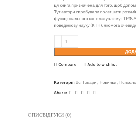
ця книга призначена для того, щоб допомо
Тут автори спробували полегшити розумі
функціонального контекстуалізму і ТРФ. 
поведінкову науку (КПН), якомога очевид
ДОД
Compare
Add to wishlist
Категорії:
Всі Товари
,
Новинки
,
Психоло
Share:
ОПИС
ВІДГУКИ (0)