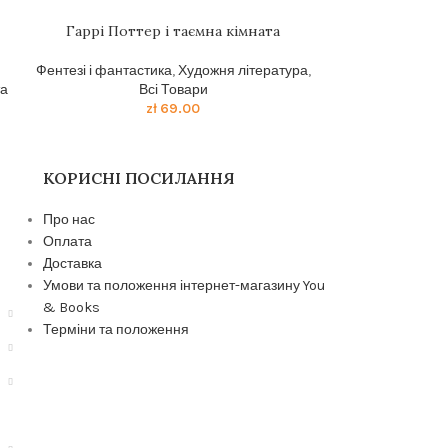
Гаррі Поттер і таємна кімната
Гаррі Пот
Фентезі і фантастика
,
Художня література
,
Фентезі і фанта
та
Всі Товари
zł
69.00
КОРИСНІ ПОСИЛАННЯ
Про нас
Оплата
Доставка
Умови та положення інтернет-магазину You
& Books
Терміни та положення