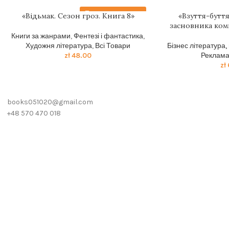
Передзамовлення
«Відьмак. Сезон гроз. Книга 8»
«Взуття-буття.
засновника комп
Книги за жанрами
,
Фентезі і фантастика
,
Художня література
,
Всі Товари
Бізнес література,
zł
48.00
Реклам
zł
books051020@gmail.com
+48 570 470 018