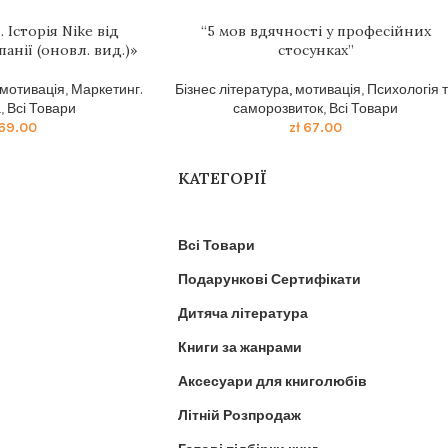
 Історія Nike від
“5 мов вдячності у професійних
анії (оновл. вид.)»
стосунках”
 мотивація
,
Маркетинг.
Бізнес література, мотивація
,
Психологія 
а
,
Всі Товари
саморозвиток
,
Всі Товари
69.00
zł
67.00
КАТЕГОРІЇ
Всі Товари
Подарункові Сертифікати
Дитяча література
Книги за жанрами
Аксесуари для книголюбів
Літній Розпродаж