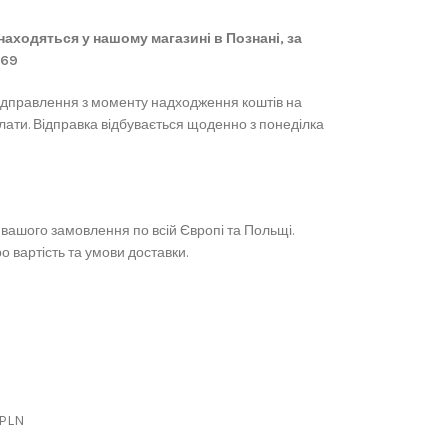
 знаходяться у нашому магазині в Познані, за
869
ідправлення з моменту надходження коштів на
лати. Відправка відбувається щоденно з понеділка
вашого замовлення по всій Європі та Польщі.
 вартість та умови доставки.
 PLN