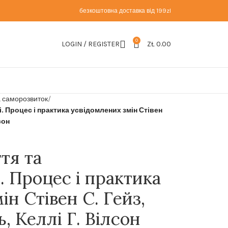
безкоштовна доставка від 199zl
0
LOGIN / REGISTER
ZŁ
0.00
а саморозвиток
. Процес і практика усвідомлених змін Стівен
сон
тя та
. Процес і практика
н Стівен С. Гейз,
, Келлі Г. Вілсон