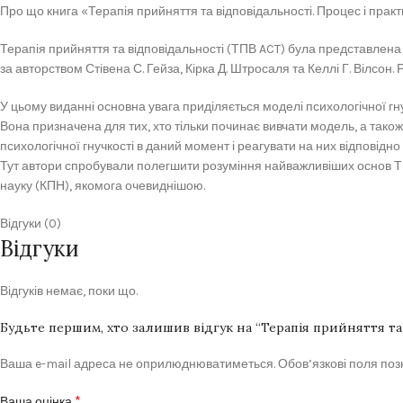
Про що книга «Терапія прийняття та відповідальності. Процес і практик
Терапія прийняття та відповідальності (ТПВ ACT) була представлена в
за авторством Стівена С. Гейза, Кірка Д. Штросаля та Келлі Г. Вілсон
У цьому виданні основна увага приділяється моделі психологічної гн
Вона призначена для тих, хто тільки починає вивчати модель, а тако
психологічної гнучкості в даний момент і реагувати на них відповідно
Тут автори спробували полегшити розуміння найважливіших основ ТПВ
науку (КПН), якомога очевиднішою.
Відгуки (0)
Відгуки
Відгуків немає, поки що.
Будьте першим, хто залишив відгук на “Терапія прийняття та 
Ваша e-mail адреса не оприлюднюватиметься.
Обов’язкові поля по
*
Ваша оцінка