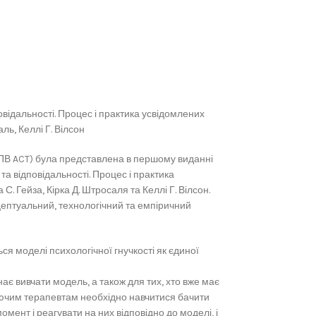
відальності. Процес і практика усвідомлених
аль, Келлі Г. Вілсон
ТПВ ACT) була представлена в першому виданні
 та відповідальності. Процес і практика
С. Гейза, Кірка Д. Штросаля та Келлі Г. Вілсон.
нцептуальний, технологічний та емпіричний
ся моделі психологічної гнучкості як єдиної
нає вивчати модель, а також для тих, хто вже має
уючим терапевтам необхідно навчитися бачити
омент і реагувати на них відповідно до моделі, і