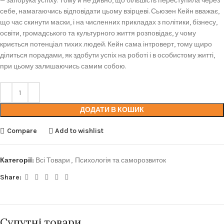
— запорука успіху. Тому й не дивно, що більшість переступила через
себе, намагаючись відповідати цьому взірцеві. Сьюзен Кейн вважає,
що час скинути маски, і на численних прикладах з політики, бізнесу,
освіти, громадського та культурного життя розповідає, у чому
криється потенціал тихих людей. Кейн сама інтроверт, тому щиро
ділиться порадами, як здобути успіх на роботі і в особистому житті,
при цьому залишаючись самим собою.
ДОДАТИ В КОШИК
Compare
Add to wishlist
Категорії:
Всі Товари
,
Психологія та саморозвиток
Share:
Супутні товари