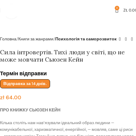
Безкоштовна доставка від
199zl
0
ZŁ
0.0
Click to enlarge
Головна
Книги за жанрами
Психологія та саморозвиток
Сила інтровертів. Тихі люди у світі, що не
може мовчати Сьюзен Кейн
Термін відправки
Відправка за 14 днів.
zł
64.00
ПРО КНИЖКУ СЬЮЗЕН КЕЙН
Кілька століть нам нав’язували ідеальний образ людини —
комунікабельної, харизматичної, енергійної, — мовляв, саме ці риси