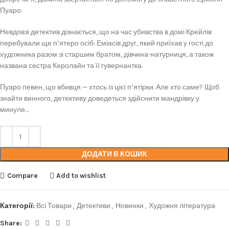
Пуаро.
Невдовзі детектив дізнається, що на час убивства в домі Крейлів
перебували ще п’ятеро осіб: Еміасів друг, який приїхав у гості до
художника разом зі старшим братом, дівчина-натурниця, а також
названа сестра Керолайн та її гувернантка.
Пуаро певен, що вбивця — хтось із цієї п’ятірки. Але хто саме? Щоб
знайти винного, детективу доведеться здійснити мандрівку у
минуле…
ДОДАТИ В КОШИК
Compare
Add to wishlist
Категорії:
Всі Товари
,
Детективи
,
Новинки
,
Художня література
Share: