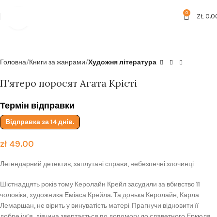
Безкоштовна доставка від
199zl
0
ZŁ
0.0
Click to enlarge
Головна
Книги за жанрами
Художня література
П’ятеро поросят Агата Крісті
Термін відправки
Відправка за 14 днів.
zł
49.00
Легендарний детектив, заплутані справи, небезпечні злочинці
Шістнадцять років тому Керолайн Крейл засудили за вбивство її
чоловіка, художника Еміаса Крейла. Та донька Керолайн, Карла
Лемаршан, не вірить у винуватість матері. Прагнучи відновити її
добре ім’я, дівчина звертається по допомогу до славетного Еркюля