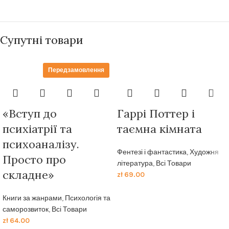
Супутні товари
Передзамовлення
«Вступ до
Гаррі Поттер і
психіатрії та
таємна кімната
психоаналізу.
Фентезі і фантастика
,
Художня
Просто про
література
,
Всі Товари
складне»
zł
69.00
Книги за жанрами
,
Психологія та
саморозвиток
,
Всі Товари
zł
64.00