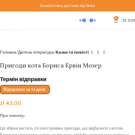
Безкоштовна доставка від
199zl
0
ZŁ
0.0
Click to enlarge
Головна
Дитяча література
Казки та повісті
Пригоди кота Бориса Ервін Мозер
Термін відправки
Відправка за 14 днів.
zł
43.00
Про книжку:
Ця збірка містить 24 ілюстровані пригоди, що відбулися з котом
Борисом упродовж чотирьох пір року. Цей бешкетник має автівку з