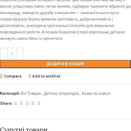
ванни, улаштовує пікнік, читає книжки, підбирає таємниче вбрання до
маскараду, заводить дружбу з мишеням — і взагалі в нього купа
справ! Щоразу Борис виявляє кмітливість, доброзичливість і
допитливість, знаходячи оригінальні способи для виконання
повсякденної роботи. А позаяк Борисові історії коротенькі, дітлахи
зможуть самостійно їх прочитати.
ДОДАТИ В КОШИК
Compare
Add to wishlist
Категорії:
Всі Товари
,
Дитяча література
,
Казки та повісті
Share:
Супутні товари