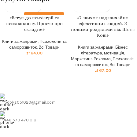
Передзамовлення
«Вступ до психіатрії та
«7 звичок надзвичайно
психоаналізу. Просто про
ефективних людей. З
складне»
новими розділами віж Шона
Кові»
Книги за жанрами
,
Психологія та
саморозвиток
,
Всі Товари
Книги за жанрами
,
Бізнес
zł
64.00
література, мотивація
,
Маркетинг. Реклама
,
Психологія
та саморозвиток
,
Всі Товари
zł
67.00
books051020@gmail.com
+48 570 470 018