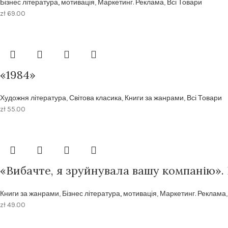
Бізнес література, мотивація
,
Маркетинг. Реклама
,
Всі Товари
zł
69.00
«1984»
Художня література
,
Світова класика
,
Книги за жанрами
,
Всі Товари
zł
55.00
«Вибачте, я зруйнувала вашу компанію».
Книги за жанрами
,
Бізнес література, мотивація
,
Маркетинг. Реклама
zł
49.00