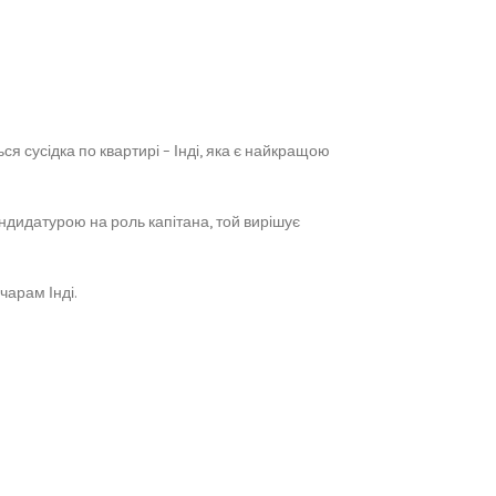
я сусідка по квартирі – Інді, яка є найкращою
ндидатурою на роль капітана, той вирішує
чарам Інді.