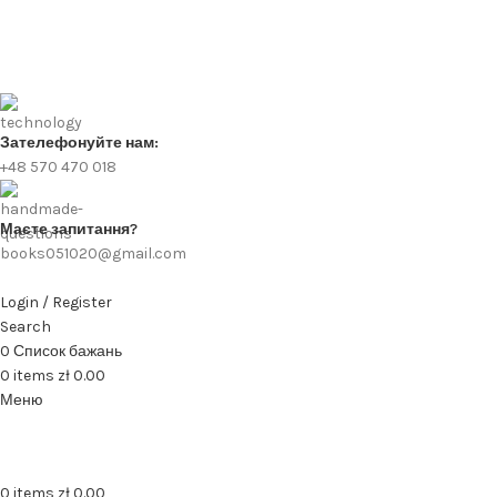
Зателефонуйте нам:
+48 570 470 018
Маєте запитання?
books051020@gmail.com
Login / Register
Search
0
Список бажань
0
items
zł
0.00
Меню
0
items
zł
0.00