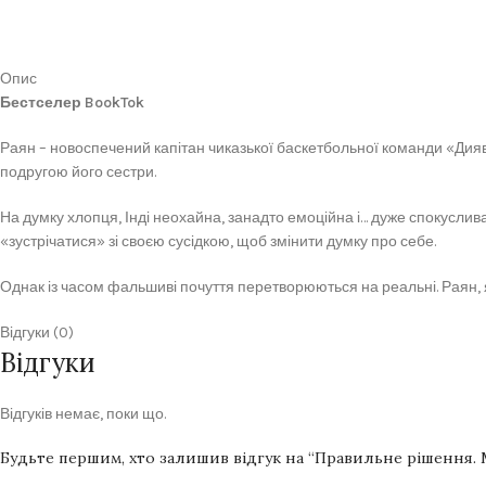
Опис
Бестселер BookTok
Раян – новоспечений капітан чиказької баскетбольної команди «Дияво
подругою його сестри.
На думку хлопця, Інді неохайна, занадто емоційна і… дуже спокусл
«зустрічатися» зі своєю сусідкою, щоб змінити думку про себе.
Однак із часом фальшиві почуття перетворюються на реальні. Раян,
Відгуки (0)
Відгуки
Відгуків немає, поки що.
Будьте першим, хто залишив відгук на “Правильне рішення. М