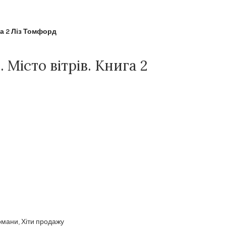
га 2 Ліз Томфорд
Місто вітрів. Книга 2
омани
,
Хіти продажу