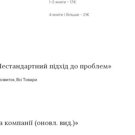
1-3 книги – 17€
4 книги і більше – 21€
Нестандартний підхід до проблем»
озвиток
,
Всі Товари
а компанії (оновл. вид.)»