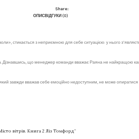
Share:
ОПИС
ВІДГУКИ (0)
ли», стикається з неприємною для себе ситуацією: у нього з’являєтьс
ива. Дізнавшись, що менеджер команди вважає Раяна не найкращою ка
 який завжди вважав себе емоційно недоступним, не може опиратися 
істо вітрів. Книга 2 Ліз Томфорд”