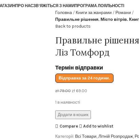
АГАЗИН
ПРО НАС
ЗВ’ЯЖІТЬСЯ З НАМИ
ПРОГРАМА ЛОЯЛЬНОСТІ
Головна
Книги за жанрами
Романи
Правильне рішення. Місто вітрів. Кни
Back to products
Правильне рішення. 
Ліз Томфорд
Термін відправки
Відправка за 24 години.
zł
79.00
zł
69.00
1 в наявності
Додати в кошик
Compare
Add to wishlist
Категорії:
Всі Товари
,
Літній Розпродаж
,
Р