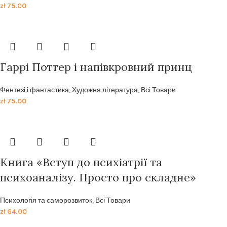
zł
75.00
Гаррi Поттер i напiвкровний принц
Фентезі і фантастика
,
Художня література
,
Всі Товари
zł
75.00
Книга «Вступ до психіатрії та
психоаналізу. Просто про складне»
Психологія та саморозвиток
,
Всі Товари
zł
64.00