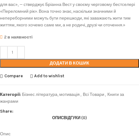
для вас», — стверджує Бріанна Вест у своєму черговому бестселері
«Переломний рік». Вона точно знає, наскільки значними й
непереборними можуть бути перешкоди, які заважають жити тим
життям, якого хочемо саме ми, а не родичі, друзі чи оточення.»
2 в наявності
ДОДАТИ В КОШИК
Compare
Add to wishlist
Категорії:
Бізнес література, мотивація
,
Всі Товари
,
Книги за
жанрами
Share:
ОПИС
ВІДГУКИ (0)
Опис