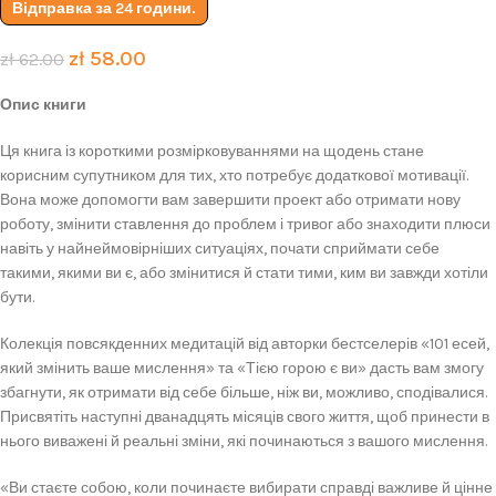
Відправка за 24 години.
zł
58.00
zł
62.00
Опис книги
Ця книга із короткими розмірковуваннями на щодень стане
корисним супутником для тих, хто потребує додаткової мотивації.
Вона може допомогти вам завершити проект або отримати нову
роботу, змінити ставлення до проблем і тривог або знаходити плюси
навіть у найнеймовірніших ситуаціях, почати сприймати себе
такими, якими ви є, або змінитися й стати тими, ким ви завжди хотіли
бути.
Колекція повсякденних медитацій від авторки бестселерів «101 есей,
який змінить ваше мислення» та «Тією горою є ви» дасть вам змогу
збагнути, як отримати від себе більше, ніж ви, можливо, сподівалися.
Присвятіть наступні дванадцять місяців свого життя, щоб принести в
нього виважені й реальні зміни, які починаються з вашого мислення.
«Ви стаєте собою, коли починаєте вибирати справді важливе й цінне