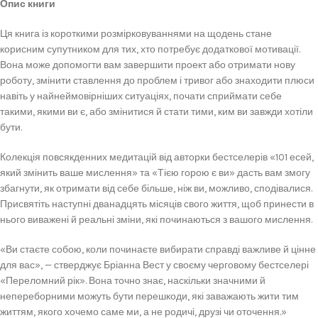
Опис книги
Ця книга із короткими розмірковуваннями на щодень стане
корисним супутником для тих, хто потребує додаткової мотивації.
Вона може допомогти вам завершити проект або отримати нову
роботу, змінити ставлення до проблем і тривог або знаходити плюси
навіть у найнеймовірніших ситуаціях, почати сприймати себе
такими, якими ви є, або змінитися й стати тими, ким ви завжди хотіли
бути.
Колекція повсякденних медитацій від авторки бестселерів «101 есей,
який змінить ваше мислення» та «Тією горою є ви» дасть вам змогу
збагнути, як отримати від себе більше, ніж ви, можливо, сподівалися.
Присвятіть наступні дванадцять місяців свого життя, щоб принести в
нього виважені й реальні зміни, які починаються з вашого мислення.
«Ви стаєте собою, коли починаєте вибирати справді важливе й цінне
для вас», — стверджує Бріанна Вест у своєму черговому бестселері
«Переломний рік». Вона точно знає, наскільки значними й
непереборними можуть бути перешкоди, які заважають жити тим
життям, якого хочемо саме ми, а не родичі, друзі чи оточення.»