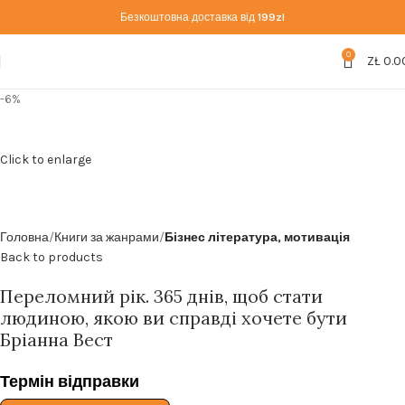
Безкоштовна доставка від
199zl
0
ZŁ
0.0
-6%
Click to enlarge
Головна
Книги за жанрами
Бізнес література, мотивація
Back to products
Переломний рік. 365 днів, щоб стати
людиною, якою ви справді хочете бути
Бріанна Вест
Термін відправки