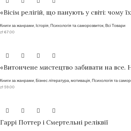
«Вісім релігій, що панують у світі: чому 
Книги за жанрами
,
Історія
,
Психологія та саморозвиток
,
Всі Товари
zł
67.00
«Витончене мистецтво забивати на все. 
Книги за жанрами
,
Бізнес література, мотивація
,
Психологія та самор
zł
59.00
Гаррі Поттер і Смертельні реліквії