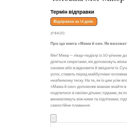
Термін відправки
Відправка за 14 днів.
zł
64.00
Про що книга «Мама й син. Як вихова
Меґ Мікер — лікар-педіатр із 30-річним 
ділиться секретами, які допоможуть жінка
синами або ж відновити й зміцнити їх. С
успіх, ставить перед майбутніми чоловікам
неабиякому тиску. На те, як із цим усім вп
«Мама й син» допоможе мамам знайти в с
поділитися зі своїми дітьми; підкаже, як п
виникатимуть між ними та підлітками; підт
самостійне плавання.