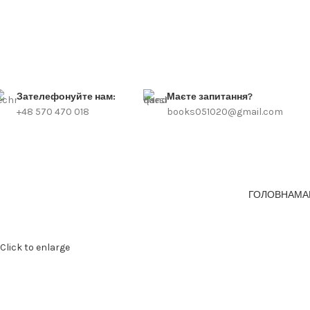
Зателефонуйте нам:
Маєте запитання?
+48 570 470 018
books051020@gmail.com
ГОЛОВНА
МА
Click to enlarge