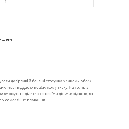
 дітей
вати довірливі й близькі стосунки з синами або ж
иків і піддає їх неабиякому тиску. На те, як із
 зможуть поділитися зі своїми дітьми; підкаже, як
на у самостійне плавання.