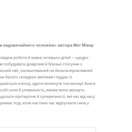
ти надзвичайного чоловіка» автора Мег Мікер
досвідом роботи й мама чотирьох дітей — щедро
м побудувати довірливі й близькі стосунки з
учасний світ, налаштований на безальтернативний
и багато складних викликів і піддає їх
ораються хлопці, здатні вплинути їхні матері. Книга
обі сили й упевненість, якими вони зможуть
одолати протиріччя й суперечності, які час від часу
римає тоді, коли настане час відпускати сина у