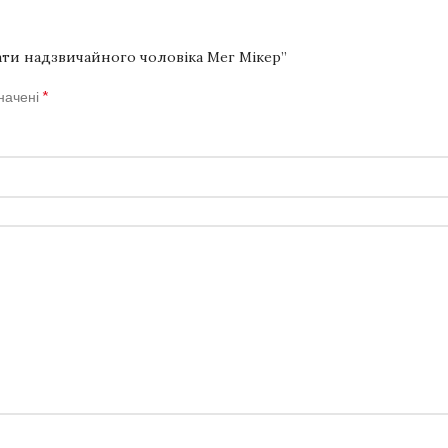
вати надзвичайного чоловіка Мег Мікер”
*
значені