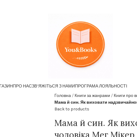
ГАЗИН
ПРО НАС
ЗВ’ЯЖІТЬСЯ З НАМИ
ПРОГРАМА ЛОЯЛЬНОСТІ
Головна
Книги за жанрами
Книги про в
Мама й син. Як виховати надзвичайно
Back to products
Мама й син. Як ви
чоловіка Мег Мікер