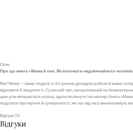
Опис
Про що книга «Мама й син. Як виховати надзвичайного чоловік
Меґ Мікер — лікар-педіатр із 30-річним досвідом роботи й мама чоти
відновити й зміцнити їх. Сучасний світ, налаштований на безальтернат
цим усім впораються хлопці, здатні вплинути їхні матері. Книга «Мам
подолати протиріччя й суперечності, які час від часу виникатимуть мі
Відгуки (0)
Відгуки