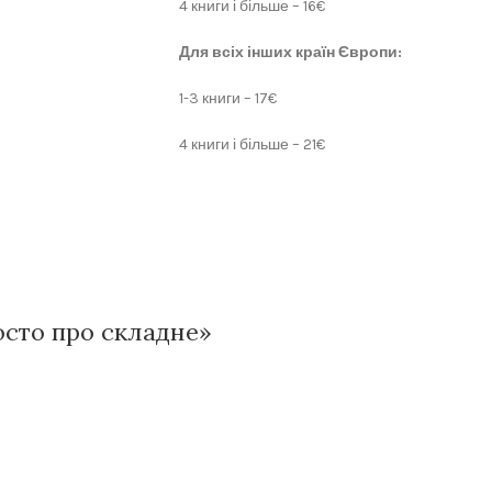
4 книги і більше – 16€
Для всіх інших країн Європи:
1-3 книги – 17€
4 книги і більше – 21€
росто про складне»