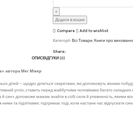
Додати в кошик
Compare
Add to wishlist
Категорії:
Всі Товари
,
Книги про виховання
Share:
ОПИС
ВІДГУКИ (0)
а» автора Мег Мікер
рьох дітей — щедро ділиться секретами, які допоможуть жінкам побуду
ивний успіх, ставить перед майбутніми чоловіками багато складних викл
а й син» допоможе мамам знайти в собі сили й упевненість, якими вони
ж ними та підлітками; підтримає тоді, коли настане час відпускати си