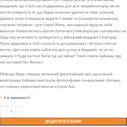
академію. Це стало несподіванкою для всіх: екзаменаторів, які не
могли повірити в те, що бідна селючка здатна на таке; опікунів
дівчини, котрі планували видати її заміж та розширити незаконну
торгівлю опіумом; і для самої Жинь, яка нарешті відчула себе
вільною. Намагаючись протистояти могутнім ворогам і хапаючись за
будь-яку можливість залишитись у військовій академії Сінеґард,
Жинь відкриває в собі схильність до шаманізму і зв’язок із богом
вогню. Цієї сили навіть забагато для успіху в Академії, та чи не
замало її буде на полі битві під час війни? І якої платні забажає від
неї мстивий бог Фенікс?
Ребекка Кван створює величний фентезійний світ, населений
майстрами бойових мистецтв, філософами-генералами і богами,
по-новому переосмислюючи історію Азії.
2 в наявності
ДОДАТИ В КОШИК