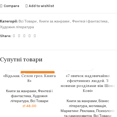
Compare
Add to wishlist
Категорії:
Всі Товари
,
Книги за жанрами
,
Фентезі і фантастика
,
Художня література
Share:
Супутні товари
Передзамовлення
«Відьмак. Сезон гроз. Книга
«7 звичок надзвичайно
8»
ефективних людей. З
новими розділами віж Шона
Кові»
Книги за жанрами
,
Фентезі і
фантастика
,
Художня
література
,
Всі Товари
Книги за жанрами
,
Бізнес
zł
48.00
література, мотивація
,
Маркетинг. Реклама
,
Психологія
та саморозвиток
,
Всі Товари