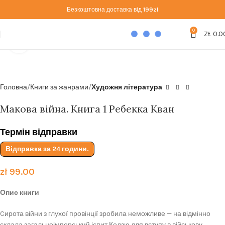
Безкоштовна доставка від
199zl
0
ZŁ
0.0
Click to enlarge
Головна
Книги за жанрами
Художня література
Макова війна. Книга 1 Ребекка Кван
Термін відправки
Відправка за 24 години.
zł
99.00
Опис книги
Cирота війни з глухої провінції зробила неможливе — на відмінно
склала загальноімперський іспит Кедзю для вступу в військову