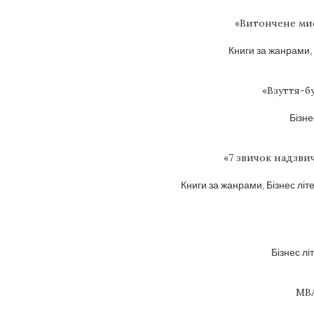
«Витончене мис
Книги за жанрами
,
«Взуття-бу
Бізне
«7 звичок надзви
Книги за жанрами
,
Бізнес літ
Бізнес лі
MBA