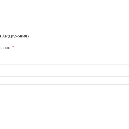
й Андрухович)”
*
значені