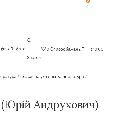
0
безкоштовна доставка від 199zl
gin / Register
0
Список бажань
zł
0.00
Search
тература
Класична українська література
 (Юрій Андрухович)