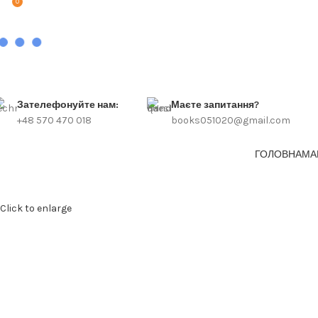
0
Зателефонуйте нам:
Маєте запитання?
+48 570 470 018
books051020@gmail.com
ГОЛОВНА
МА
Click to enlarge