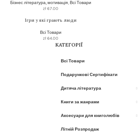
Бізнес література, мотивація
,
Всі Товари
zł
67.00
Ігри у які грають люди
Всі Товари
zł
64.00
КАТЕГОРІЇ
Всі Товари
Подарункові Сертифікати
Дитяча література
Книги за жанрами
Аксесуари для книголюбів
Літній Розпродаж