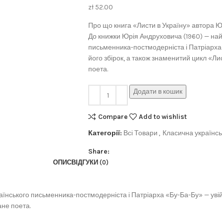
zł
52.00
Про що книга «Листи в Україну» автора 
До книжки Юрія Андруховича (1960) — най
письменника-постмодерніста і Патріарха «
його збірок, а також знаменитий цикл «Ли
поета.
Додати в кошик
Compare
Add to wishlist
Категорії:
Всі Товари
,
Класична українсь
Share:
ОПИС
ВІДГУКИ (0)
нського письменника-постмодерніста і Патріарха «Бу-Ба-Бу» — увійшли
ане поета.