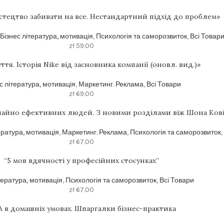
тецтво забивати на все. Нестандартний підхід до проблем»
Бізнес література, мотивація
,
Психологія та саморозвиток
,
Всі Товар
zł
59.00
ття. Історія Nike від засновника компанії (оновл. вид.)»
с література, мотивація
,
Маркетинг. Реклама
,
Всі Товари
zł
69.00
чайно ефективних людей. З новими розділами віж Шона Кові
ература, мотивація
,
Маркетинг. Реклама
,
Психологія та саморозвиток
,
zł
67.00
“5 мов вдячності у професійних стосунках”
тература, мотивація
,
Психологія та саморозвиток
,
Всі Товари
zł
67.00
 в домашніх умовах. Шпаргалки бізнес-практика