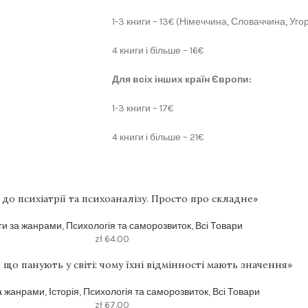
1-3 книги – 13€ (Німеччина, Словаччина, Угор
4 книги і більше – 16€
Для всіх інших країн Європи:
1-3 книги – 17€
4 книги і більше – 21€
 до психіатрії та психоаналізу. Просто про складне»
ги за жанрами
,
Психологія та саморозвиток
,
Всі Товари
zł
64.00
й, що панують у світі: чому їхні відмінності мають значення»
а жанрами
,
Історія
,
Психологія та саморозвиток
,
Всі Товари
zł
67.00