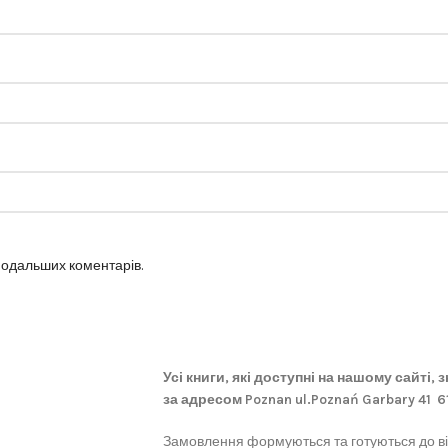
 подальших коментарів.
Усі книги, які доступні на нашому сайті,
за адресом Poznan ul.Poznań Garbary 41 
Замовлення формуються та готуються до в