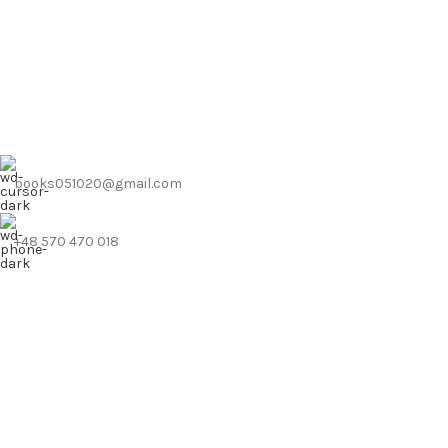
books051020@gmail.com
+48 570 470 018