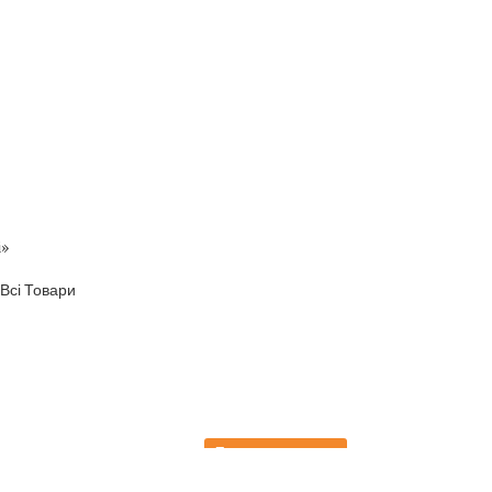
и
»
Всі Товари
Передзамовлення