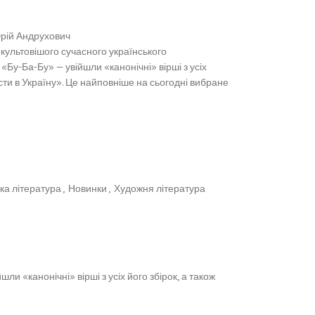
Юрій Андрухович
культовішого сучасного українського
Бу-Ба-Бу» — увійшли «канонічні» вірші з усіх
сти в Україну». Це найповніше на сьогодні вибране
ка література
,
Новинки
,
Художня література
 «канонічні» вірші з усіх його збірок, а також