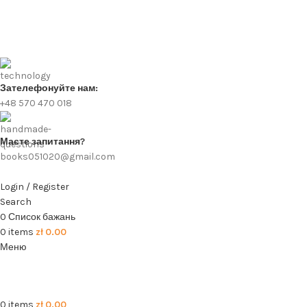
Зателефонуйте нам:
+48 570 470 018
Маєте запитання?
books051020@gmail.com
Login / Register
Search
0
Список бажань
0
items
zł
0.00
Меню
0
items
zł
0.00