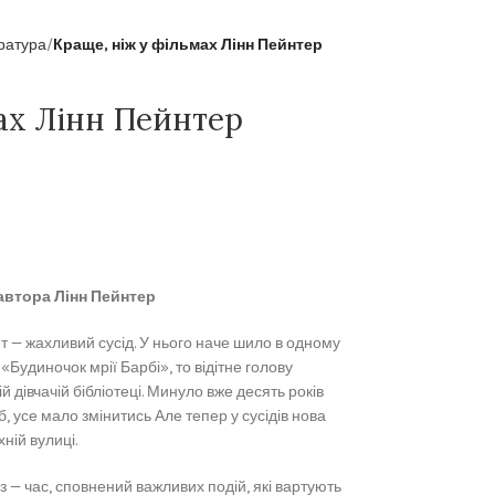
ратура
Краще, ніж у фільмах Лінн Пейнтер
ах Лінн Пейнтер
автора Лінн Пейнтер
т — жахливий сусід. У нього наче шило в одному
ї «Будиночок мрії Барбі», то відітне голову
 дівчачій бібліотеці. Минуло вже десять років
, усе мало змінитись Але тепер у сусідів нова
ній вулиці.
з — час, сповнений важливих подій, які вартують