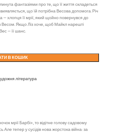
линута фантазіями про те, що її життя складеться
а виявляється, що їй потрібна Весова допомога. Річ
ла — хлопця її мрії, який щойно повернувся до
із Весом. Якщо Ліз хоче, щоб Майкл нарешті
Вес — її шанс.
АТИ В КОШИК
удожня література
очок мрії Барбі», то відітне голову садовому
ь Але тепер у сусідів нова жорстока війна: за