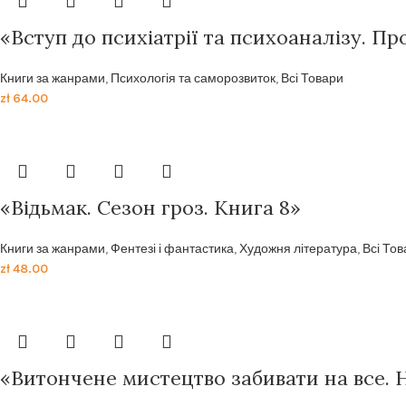
«Вступ до психіатрії та психоаналізу. П
Книги за жанрами
,
Психологія та саморозвиток
,
Всі Товари
zł
64.00
«Відьмак. Сезон гроз. Книга 8»
Книги за жанрами
,
Фентезі і фантастика
,
Художня література
,
Всі То
zł
48.00
«Витончене мистецтво забивати на все. 