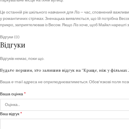
паркувальне місце на їхній вулиці.
Це останній рік шкільного навчання для Ліз — час, сповнений важливих
у романтичних стрічках. Зненацька виявляється, що їй потрібна Весова
прикро, заприятелював із Весом. Якщо Ліз хоче, щоб Майкл нарешті зве
Відгуки (0)
Відгуки
Відгуків немає, поки що.
Будьте першим, хто залишив відгук на “Краще, ніж у фільмах
Ваша e-mail адреса не оприлюднюватиметься.
Обов’язкові поля по
*
Ваша оцінка
*
Ваш відгук