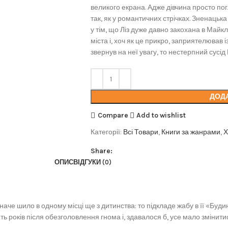
великого екрана. Адже дівчина просто пог
так, як у романтичних стрічках. Зненацьк
у тім, що Ліз дуже давно закохана в Майк
міста і, хоч як це прикро, заприятелював 
звернув на неї увагу, то нестерпний сусід 
ДОД
Compare
Add to wishlist
Категорії:
Всі Товари
,
Книги за жанрами
,
Х
Share:
ОПИС
ВІДГУКИ (0)
аче шило в одному місці ще з дитинства: то підкладе жабу в її «Будин
ть років після обезголовлення гнома і, здавалося б, усе мало змінитис