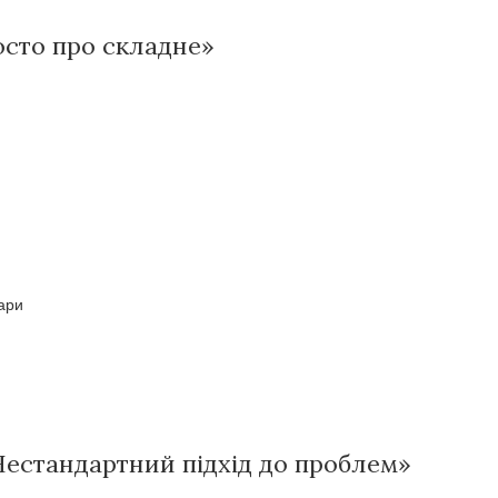
росто про складне»
вари
Нестандартний підхід до проблем»