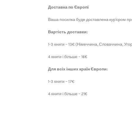
Доставка по Європі
Ваша посилка буде доставлена кур'єром пря
Вартість доставки:
1-3 книги – 13€ (Німеччина, Словаччина, Угор
4 книги і більше – 16€
Для всіх інших країн Європи:
1-3 книги – 17€
4 книги і більше – 21€