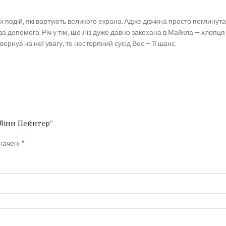
 подій, які вартують великого екрана. Адже дівчина просто поглинута 
 допомога. Річ у тім, що Ліз дуже давно закохана в Майкла — хлопця її
рнув на неї увагу, то нестерпний сусід Вес — її шанс.
 Лінн Пейнтер”
*
значені