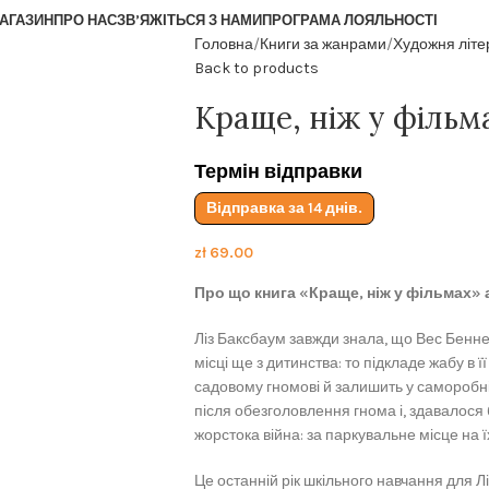
АГАЗИН
ПРО НАС
ЗВ’ЯЖІТЬСЯ З НАМИ
ПРОГРАМА ЛОЯЛЬНОСТІ
Головна
Книги за жанрами
Художня літе
Back to products
Краще, ніж у фільм
Термін відправки
Відправка за 14 днів.
zł
69.00
Про що книга «Краще, ніж у фільмах» 
Ліз Баксбаум завжди знала, що Вес Бенне
місці ще з дитинства: то підкладе жабу в ї
садовому гномові й залишить у саморобній
після обезголовлення гнома і, здавалося б
жорстока війна: за паркувальне місце на їх
Це останній рік шкільного навчання для Лі