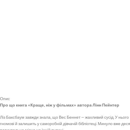
Опис
Про що книга «Краще, ніж у фільмах» автора Лінн Пейнтер
Ліз Баксбаум завжди знала, що Вес Беннет — жахливий сусід. У нього н
гномові й залишить у саморобній дівчачій бібліотеці. Минуло вже деся