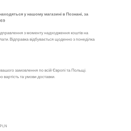
 знаходяться у нашому магазині в Познані, за
869
ідправлення з моменту надходження коштів на
лати. Відправка відбувається щоденно з понеділка
вашого замовлення по всій Європі та Польщі.
 вартість та умови доставки.
 PLN