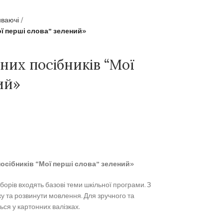
иваючі
ї перші слова” зелений»
их посібників “Мої
ий»
осібників “Мої перші слова” зелений»
борів входять базові теми шкільної програми. З
у та розвинути мовлення. Для зручного та
ся у картонних валізках.