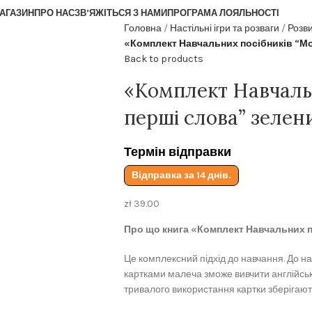
АГАЗИН
ПРО НАС
ЗВ’ЯЖІТЬСЯ З НАМИ
ПРОГРАМА ЛОЯЛЬНОСТІ
Головна
Настільні ігри та розваги
Розв
«Комплект Навчальних посібників “Мо
Back to products
«Комплект Навчальн
перші слова” зелен
Термін відправки
Відправка за 14 днів.
zł
39.00
Про що книга «Комплект Навчальних п
Це комплексний підхід до навчання. До на
картками малеча зможе вивчити англійськ
тривалого використання картки зберігають