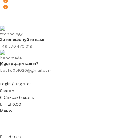
0
0
0
Зателефонуйте нам:
+48 570 470 018
Маєте запитання?
books051020@gmail.com
Login / Register
Search
0
Список бажань
zł
0.00
Меню
zł
0.00