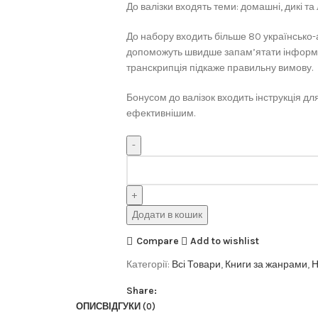
До валізки входять теми: домашні, дикі та 
До набору входить більше 80 українсько-
допоможуть швидше запам’ятати інформац
транскрипція підкаже правильну вимову.
Бонусом до валізок входить інструкція для
ефективнішим.
Додати в кошик
Compare
Add to wishlist
Категорії:
Всі Товари
,
Книги за жанрами
,
Н
Share:
ОПИС
ВІДГУКИ (0)