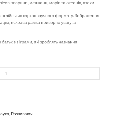
лісові тварини, мешканці морів та океанів, птахи
англійських карток зручного формату. Зображення
ію, яскрава рамка приверне увагу, а
 батьків з іграми, які зроблять навчання
аука
,
Розвиваючі