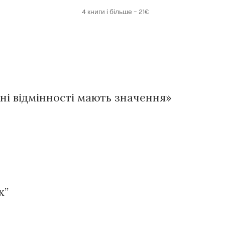
4 книги і більше – 21€
їхні відмінності мають значення»
х”
и