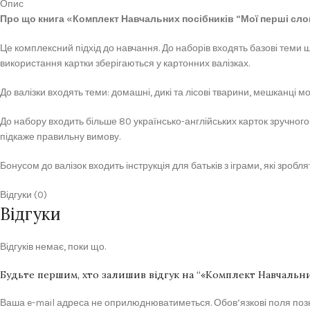
Опис
Про що книга «Комплект Навчальних посібників “Мої перші сл
Це комплексний підхід до навчання. До наборів входять базові теми 
використання картки зберігаються у картонних валізках.
До валізки входять теми: домашні, дикі та лісові тварини, мешканці мо
До набору входить більше 80 українсько-англійських карток зручно
підкаже правильну вимову.
Бонусом до валізок входить інструкція для батьків з іграми, які зроб
Відгуки (0)
Відгуки
Відгуків немає, поки що.
Будьте першим, хто залишив відгук на “«Комплект Навчальни
Ваша e-mail адреса не оприлюднюватиметься.
Обов’язкові поля по