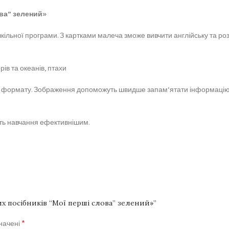
ова” зелений»
шкільної програми. З картками малеча зможе вивчити англійську та ро
рів та океанів, птахи
го формату. Зображення допоможуть швидше запам’ятати інформацію,
лять навчання ефективнішим.
х посібників “Мої перші слова” зелений»”
*
значені