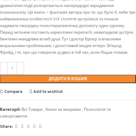
драматичні події розгортаються напередодні зародження
психоаналізу. Ця книга — фантазія автора про те, що було б, якби три
найвизначніші особистості XIX століття зустрілися та почали
надавати своєрідну психотерапевтичну допомогу один одному.
Перед читачем постають карколомні перипетії, невипадкові зустрічі,
бентежні мандрівки вглиб душі. Тут і доктор Броєр із власними
моральними проблемами, і допитливий медик-інтерн Зіґмунд
Фройд, і те, про що говорили ці двоє в той час, коли Ніцше плакав.
ДОДАТИ В КОШИК
Compare
Add to wishlist
Категорії:
Всі Товари
,
Книги за жанрами
,
Психологія та
саморозвиток
Share: