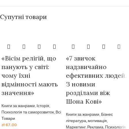
Супутні товари
«Вісім релігій, що
«7 звичок
панують у світі:
надзвичайно
чому їхні
ефективних людей.
відмінності мають
З новими
значення»
розділами віж
Шона Кові»
Книги за жанрами
,
Історія
,
Психологія та саморозвиток
,
Всі
Книги за жанрами
,
Бізнес
Товари
література, мотивація
,
zł
67.00
Маркетинг. Реклама
,
Психологія