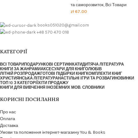
та саморозвиток
,
Всі Товари
zł
67.00
books051020@gmail.com
+48 570 470 018
КАТЕГОРІЇ
ВСІ ТОВАРИ
ПОДАРУНКОВІ СЕРТИФІКАТИ
ДИТЯЧА ЛІТЕРАТУРА
КНИГИ ЗА ЖАНРАМИ
АКСЕСУАРИ ДЛЯ КНИГОЛЮБІВ
ЛІТНІЙ РОЗПРОДАЖ
ГОТОВІ ПІДБІРКИ КНИГ
КОМПЛЕКТИ КНИГ
ХРИСТИЯНСЬКА ЛІТЕРАТУРА
НАСТІЛЬНІ ІГРИ ТА РОЗВАГИ
НОВИНКИ
ТОП 10 З КАТЕГОРІЇ
ХІТИ ПРОДАЖУ
КНИГИ ДЛЯ ВИВЧЕННЯ ІНОЗЕМНИХ МОВ. СЛОВНИКИ
КОРИСНІ ПОСИЛАННЯ
Про нас
Оплата
Доставка
Умови та положення інтернет-магазину You & Books