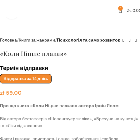
Безкоштовна доставка від
199zl
0
ZŁ
0.0
Click to enlarge
Головна
Книги за жанрами
Психологія та саморозвиток
«Коли Ніцше плакав»
Термін відправки
Відправка за 14 днів.
zł
59.00
Про що книга «Коли Ніцше плакав» автора Ірвін Ялом
Від автора бестселерів «Шопенгауер як ліки», «Брехуни на кушетці»
та «Ліки від кохання»
Факти і вигадка, пристрасть і огида, зобов’язання і свобода —