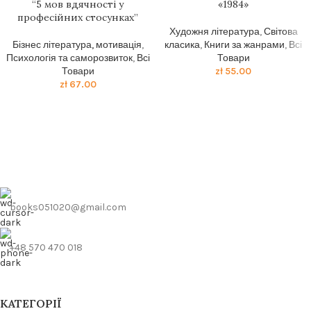
“5 мов вдячності у
«1984»
професійних стосунках”
Художня література
,
Світова
Бізнес література, мотивація
,
класика
,
Книги за жанрами
,
Всі
Психологія та саморозвиток
,
Всі
Товари
Товари
zł
55.00
zł
67.00
books051020@gmail.com
+48 570 470 018
КАТЕГОРІЇ