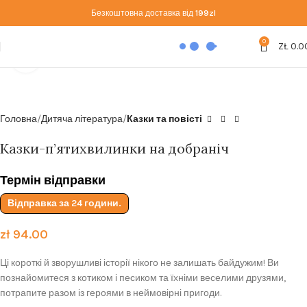
Безкоштовна доставка від
199zl
0
ZŁ
0.0
Click to enlarge
Головна
Дитяча література
Казки та повісті
Казки-п’ятихвилинки на добраніч
Термін відправки
Відправка за 24 години.
zł
94.00
Ці короткі й зворушливі історії нікого не залишать байдужим! Ви
познайомитеся з котиком і песиком та їхніми веселими друзями,
потрапите разом із героями в неймовірні пригоди.