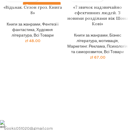
Передзамовлення
«Відьмак. Сезон гроз. Книга
«7 звичок надзвичайно
8»
ефективних людей. З
новими розділами віж Шона
Кові»
Книги за жанрами
,
Фентезі і
фантастика
,
Художня
література
,
Всі Товари
Книги за жанрами
,
Бізнес
zł
48.00
література, мотивація
,
Маркетинг. Реклама
,
Психологія
та саморозвиток
,
Всі Товари
zł
67.00
books051020@gmail.com