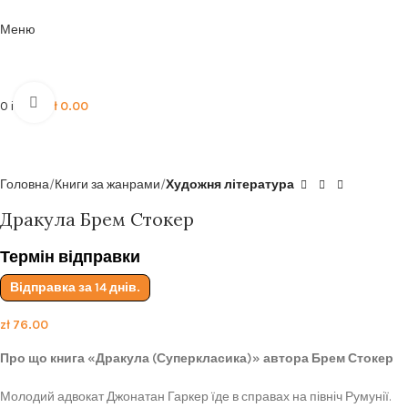
Безкоштовна доставка від
199zl
Меню
Click to enlarge
0
items
zł
0.00
Головна
Книги за жанрами
Художня література
Дракула Брем Стокер
Термін відправки
Відправка за 14 днів.
zł
76.00
Про що книга «Дракула (Суперкласика)» автора Брем Стокер
Молодий адвокат Джонатан Гаркер їде в справах на північ Румунії.