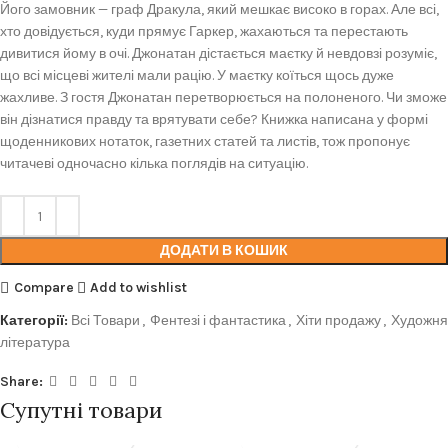
Його замовник — граф Дракула, який мешкає високо в горах. Але всі,
хто довідується, куди прямує Гаркер, жахаються та перестають
дивитися йому в очі. Джонатан дістається маєтку й невдовзі розуміє,
що всі місцеві жителі мали рацію. У маєтку коїться щось дуже
жахливе. З гостя Джонатан перетворюється на полоненого. Чи зможе
він дізнатися правду та врятувати себе? Книжка написана у формі
щоденникових нотаток, газетних статей та листів, тож пропонує
читачеві одночасно кілька поглядів на ситуацію.
ДОДАТИ В КОШИК
Compare
Add to wishlist
Категорії:
Всі Товари
,
Фентезі і фантастика
,
Хіти продажу
,
Художня
література
Share:
Супутні товари