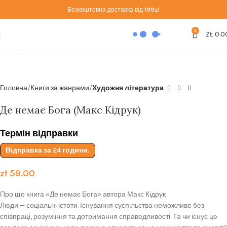
Безкоштовна доставка від
199zl
0
ZŁ
0.0
Click to enlarge
Головна
Книги за жанрами
Художня література
Де немає Бога (Макс Кідрук)
Термін відправки
Відправка за 24 години.
zł
59.00
Про що книга «Де немає Бога» автора Макс Кідрук
Люди — соціальні істоти. Існування суспільства неможливе без
співпраці, розуміння та дотримання справедливості. Та чи існує це