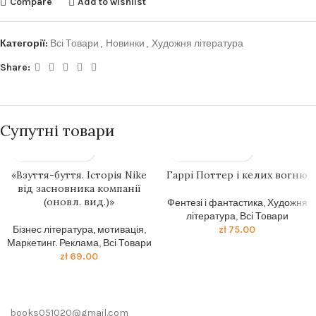
Compare
Add to wishlist
Категорії:
Всі Товари
,
Новинки
,
Художня література
Share:
Супутні товари
«Взуття-буття. Історія Nike
Гаррі Поттер і келих вогню
від засновника компанії
(оновл. вид.)»
Фентезі і фантастика
,
Художня
література
,
Всі Товари
Бізнес література, мотивація
,
zł
75.00
Маркетинг. Реклама
,
Всі Товари
zł
69.00
books051020@gmail.com