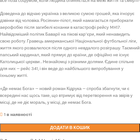
все поза соціумом, коли людина опиняється на межі життя та смерті?
Доведена до відчаю українка з великою сумою грошей, яка ігнорує
дзвінки від чоловіка. Росіянин-пілот, який намагається приборкати
аерофобію після загибелі коханки в катастрофі рейсу MH17.
Найвідоміший політик Баварії на пікові кар’єри, який ненавидить
свою роботу. Гравець американської Національної футбольної ліги,
життя якого розвалилося після одного невдалого розіграшу. Таємний
папський кардинал, який прямує до країни, де офіційно не існує
Католицької церкви… Незнайомці з різними долями. Єдине спільне
для них — рейс 341, і він веде до найбільшого випробування у
їхньому житті.
«Де немає Бога» — новий роман Кідрука — спроба збагнути, чи є
всередині нас щось таке, що втримує від перетворення на звірів у
місці, де не діє мораль, у місці, де немає Бога.
1 в наявності
ДОДАТИ В КОШИК