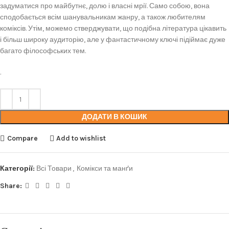
задуматися про майбутнє, долю і власні мрії. Само собою, вона
сподобається всім шанувальникам жанру, а також любителям
коміксів. Утім, можемо стверджувати, що подібна література цікавить
і більш широку аудиторію, але у фантастичному ключі підіймає дуже
багато філософських тем.
.
ДОДАТИ В КОШИК
Compare
Add to wishlist
Категорії:
Всі Товари
,
Комікси та манґи
Share: