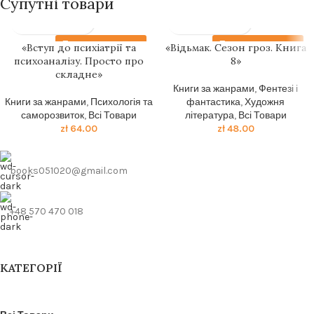
Супутні товари
Передзамовлення
Передзамовлення
«Вступ до психіатрії та
«Відьмак. Сезон гроз. Книга
психоаналізу. Просто про
8»
складне»
Книги за жанрами
,
Фентезі і
Книги за жанрами
,
Психологія та
фантастика
,
Художня
саморозвиток
,
Всі Товари
література
,
Всі Товари
zł
64.00
zł
48.00
books051020@gmail.com
+48 570 470 018
КАТЕГОРІЇ