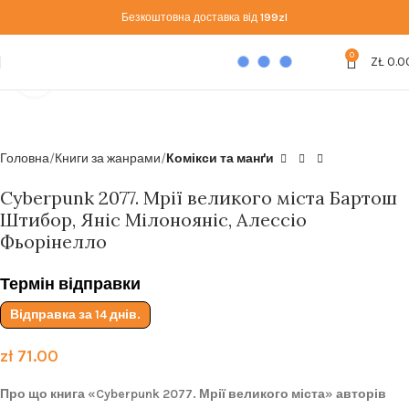
Безкоштовна доставка від
199zl
0
ZŁ
0.0
Click to enlarge
Головна
Книги за жанрами
Комікси та манґи
Cyberpunk 2077. Мрії великого міста Бартош
Штибор, Яніс Мілонояніс, Алессіо
Фьорінелло
Термін відправки
Відправка за 14 днів.
zł
71.00
Про що книга «Cyberpunk 2077. Мрії великого міста» авторів