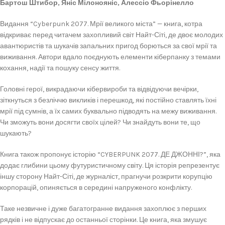
Бартош Штибор, Яніс Мілонояніс, Алессіо Фьорінелло
Видання “Cyberpunk 2077. Мрії великого міста” — книга, котра
відкриває перед читачем захопливий світ Найт-Сіті, де двоє молодих
авантюристів та шукачів запальних пригод борються за свої мрії та
виживання. Автори вдало поєднують елементи кіберпанку з темами
кохання, надії та пошуку сенсу життя.
Головні герої, викрадаючи кібервироби та відвідуючи вечірки,
зіткнуться з безліччю викликів і перешкод, які постійно ставлять їхні
мрії під сумнів, а їх самих буквально підводять на межу виживання.
Чи зможуть вони досягти своїх цілей? Чи знайдуть вони те, що
шукають?
Книга також пропонує історію “CYBERPUNK 2077. ДЕ ДЖОННІ?”, яка
додає глибини цьому футуристичному світу. Ця історія репрезентує
іншу сторону Найт-Сіті, де журналіст, прагнучи розкрити корупцію
корпорацій, опиняється в середині напруженого конфлікту.
Таке незвичне і дуже багатогранне видання захоплює з перших
рядків і не відпускає до останньої сторінки. Це книга, яка змушує