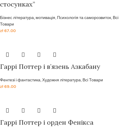
стосунках”
Бізнес література, мотивація
,
Психологія та саморозвиток
,
Всі
Товари
zł
67.00
Гаррі Поттер і в’язень Азкабану
Фентезі і фантастика
,
Художня література
,
Всі Товари
zł
69.00
Гаррi Поттер i орден Фенiкса