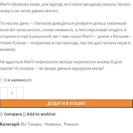
Меґґі обожнює казки, але відтоді, як її мати загадково зникла, батько
чомусь не читає дівчині вголос
Та настає день — і батькові доводиться розкрити доньці таємницю:
коли він читає вголос, слова оживають, а лихі персонажі сходять зі
сторінок історії в реальний світ. І вже скоро Меґґі — разом з батьком і
тіткою Елінор — потрапляє в такі пригоди, про які досі читала лише в
книжках
Чи вдасться Меґґі переконати автора переписати книжку й долі
героїв? А головне — чи зможе дівчина відшукати матір?
3 в наявності
ДОДАТИ В КОШИК
Compare
Add to wishlist
Категорії:
Всі Товари
,
Новинки
,
Романи