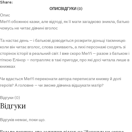
Share:
ОПИС
ВІДГУКИ (0)
Опис
Меґґі обожнює казки, але відтоді, як її мати загадково зникла, батько
чомусь не читає дівчині вголос
Та настає день — і батькові доводиться розкрити доньці таємницю:
коли він читає вголос, слова оживають, а лихі персонажі сходять зі
сторінок історії в реальний світ. І вже скоро Меґґі — разом з батьком і
тіткою Елінор — потрапляє в такі пригоди, про які досі читала лише в
книжках
Чи вдасться Меґґі переконати автора переписати книжку й долі
героїв? А головне — чи зможе дівчина відшукати матір?
Відгуки (0)
Відгуки
Відгуків немає, поки що.
Будьте першим, хто залишив відгук на “Чорнильне серце