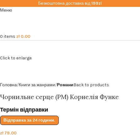
Безкоштовна доставка від
199zl
Меню
0
items
zł
0.00
Click to enlarge
Головна
Книги за жанрами
Романи
Back to products
Чорнильне серце (РМ) Корнелія Функе
Термін відправки
Відправка за 24 години.
zł
79.00