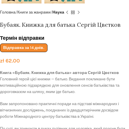
Головна
Книги за жанрами
Наука
Бубаяк. Книжка для батька Сергій Цвєтков
Термін відправки
Відправка за 14 днів.
zł
62.00
Книга «Бубаяк. Книжка для батька» автора Сергій Цвєтков
Головний герой цієї книжки — батько. Видання покликане бути
мотиваційною підзарядкою для оновлення сенсів батьківства та
дороговказом на шляху, яким іде батько.
Вам запропоновано практичні поради на підставі міжнародних і
вітчизняних досліджень, поєднаних із двадцятирічним досвідом
роботи Міжнародного центру батьківства в Україні.
По суті, ви тримаєте в руках путівник для чоловіка, який прагне бути