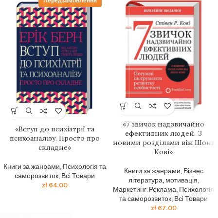
Передзамовлення
«7 звичок надзвичайно
«Вступ до психіатрії та
ефективних людей. З
психоаналізу. Просто про
новими розділами віж Шона
складне»
Кові»
Книги за жанрами
,
Психологія та
Книги за жанрами
,
Бізнес
саморозвиток
,
Всі Товари
література, мотивація
,
zł
64.00
Маркетинг. Реклама
,
Психологія
та саморозвиток
,
Всі Товари
zł
67.00