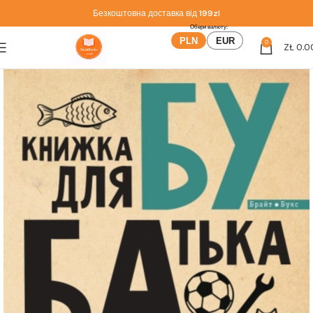
Безкоштовна доставка від
199zl
PLN
EUR
0
ZŁ
0.0