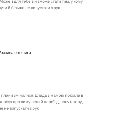
оже, і для тебе він зможе стати тим, у кому
ти й більше не випускати з рук.
Розвиваючі книги
о плани змінилися. Влада з мамою поїхала в
історією про вимушений переїзд, нову школу,
е не випускати з рук.