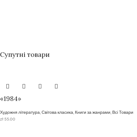
Супутні товари
«1984»
Художня література
,
Світова класика
,
Книги за жанрами
,
Всі Товари
zł
55.00