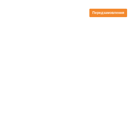
Передзамовлення
безкоштовна доставка від 199zl