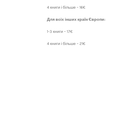
4 книги і більше – 16€
Для всіх інших країн Європи:
1-3 книги – 17€
4 книги і більше – 21€