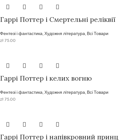
Гаррі Поттер і Смертельні реліквії
Фентезі і фантастика
,
Художня література
,
Всі Товари
zł
75.00
Гаррі Поттер і келих вогню
Фентезі і фантастика
,
Художня література
,
Всі Товари
zł
75.00
Гаррi Поттер i напiвкровний принц