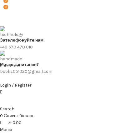
0
0
0
Зателефонуйте нам:
+48 570 470 018
Маєте запитання?
books051020@gmail.com
Login / Register
Search
0
Список бажань
zł
0.00
Меню