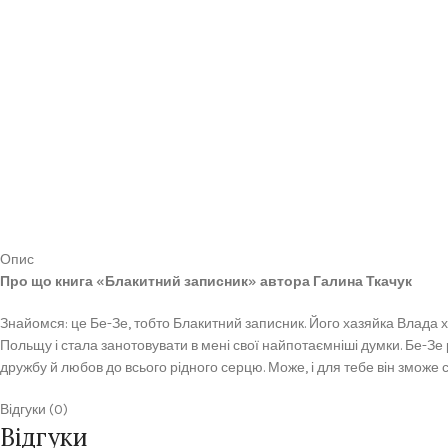
Опис
Про що книга «Блакитний записник» автора Галина Ткачук
Знайомся: це Бе-Зе, тобто Блакитний записник. Його хазяйка Влада х
Польщу і стала занотовувати в мені свої найпотаємніші думки. Бе-Зе 
дружбу й любов до всього рідного серцю. Може, і для тебе він зможе 
Відгуки (0)
Відгуки