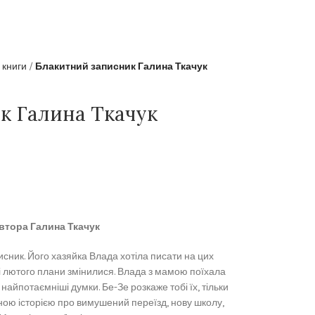
 книги
Блакитний записник Галина Ткачук
к Галина Ткачук
втора Галина Ткачук
исник. Його хазяйка Влада хотіла писати на цих
ці лютого плани змінилися. Влада з мамою поїхала
 найпотаємніші думки. Бе-Зе розкаже тобі їх, тільки
ною історією про вимушений переїзд, нову школу,