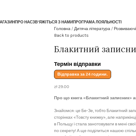
АГАЗИН
ПРО НАС
ЗВ’ЯЖІТЬСЯ З НАМИ
ПРОГРАМА ЛОЯЛЬНОСТІ
Головна
Дитяча література
Розвиваючі
Back to products
Блакитний записни
Термін відправки
Відправка за 24 години.
zł
29.00
Про що книга «Блакитний записник» а
Знайомся: це Бе-Зе, тобто Блакитний зап
сторінках «Товсту книжку», але наприкін
в Польщу і стала занотовувати в мені свої
по секрету! А ще поділиться нашою спіль