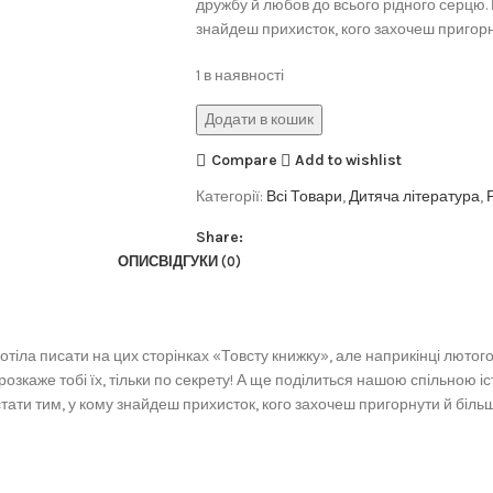
дружбу й любов до всього рідного серцю. М
знайдеш прихисток, кого захочеш пригорну
1 в наявності
Додати в кошик
Compare
Add to wishlist
Категорії:
Всі Товари
,
Дитяча література
,
Share:
ОПИС
ВІДГУКИ (0)
отіла писати на цих сторінках «Товсту книжку», але наприкінці лютог
розкаже тобі їх, тільки по секрету! А ще поділиться нашою спільною 
стати тим, у кому знайдеш прихисток, кого захочеш пригорнути й більш