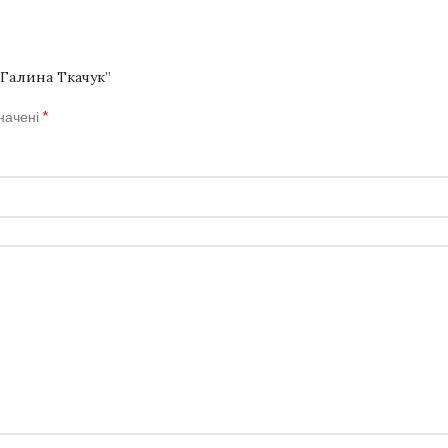
 Галина Ткачук”
*
значені