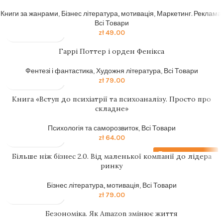
Книги за жанрами
,
Бізнес література, мотивація
,
Маркетинг. Реклама
,
Всі Товари
zł
49.00
Гаррi Поттер i орден Фенiкса
Фентезі і фантастика
,
Художня література
,
Всі Товари
zł
79.00
Книга «Вступ до психіатрії та психоаналізу. Просто про
складне»
Психологія та саморозвиток
,
Всі Товари
zł
64.00
Передзамовлення
Більше ніж бізнес 2.0. Від маленької компанії до лідера
ринку
Бізнес література, мотивація
,
Всі Товари
zł
79.00
Безономіка. Як Amazon змінює життя