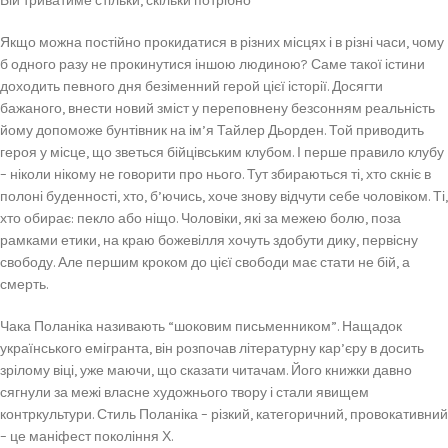
Бій триватиме стільки, скільки потрібно
Якщо можна постійно прокидатися в різних місцях і в різні часи, чому
б одного разу не прокинутися іншою людиною? Саме такої істини
доходить певного дня безіменний герой цієї історії. Досягти
бажаного, внести новий зміст у переповнену безсонням реальність
йому допоможе бунтівник на ім’я Тайлер Дьорден. Той приводить
героя у місце, що зветься бійцівським клубом. І перше правило клубу
– ніколи нікому не говорити про нього. Тут збираються ті, хто скніє в
полоні буденності, хто, б’ючись, хоче знову відчути себе чоловіком. Ті,
хто обирає: пекло або ніщо. Чоловіки, які за межею болю, поза
рамками етики, на краю божевілля хочуть здобути дику, первісну
свободу. Але першим кроком до цієї свободи має стати не бій, а
смерть.
Чака Поланіка називають “шоковим письменником”. Нащадок
українського емігранта, він розпочав літературну кар’єру в досить
зрілому віці, уже маючи, що сказати читачам. Його книжки давно
сягнули за межі власне художнього твору і стали явищем
контркультури. Стиль Поланіка – різкий, категоричний, провокативний
– це маніфест покоління Х.