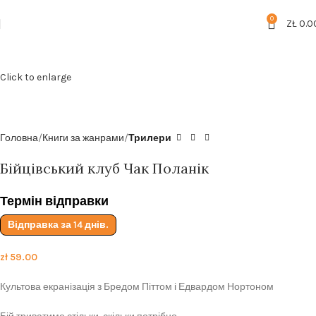
Безкоштовна доставка від
199zl
0
ZŁ
0.0
Click to enlarge
Головна
Книги за жанрами
Трилери
Бійцівський клуб Чак Поланік
Термін відправки
Відправка за 14 днів.
zł
59.00
Культова екранізація з Бредом Піттом і Едвардом Нортоном