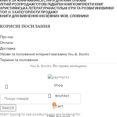
КНИГИ ЗА ЖАНРАМИ
АКСЕСУАРИ ДЛЯ КНИГОЛЮБІВ
ЛІТНІЙ РОЗПРОДАЖ
ГОТОВІ ПІДБІРКИ КНИГ
КОМПЛЕКТИ КНИГ
ХРИСТИЯНСЬКА ЛІТЕРАТУРА
НАСТІЛЬНІ ІГРИ ТА РОЗВАГИ
НОВИНКИ
ТОП 10 З КАТЕГОРІЇ
ХІТИ ПРОДАЖУ
КНИГИ ДЛЯ ВИВЧЕННЯ ІНОЗЕМНИХ МОВ. СЛОВНИКИ
КОРИСНІ ПОСИЛАННЯ
Про нас
Оплата
Доставка
Умови та положення інтернет-магазину You & Books
Терміни та положення
You & Books. Всі права захищено.
Shop
Wishlist
0
Cart
Search
Start typing to see products you are looking for.
My account