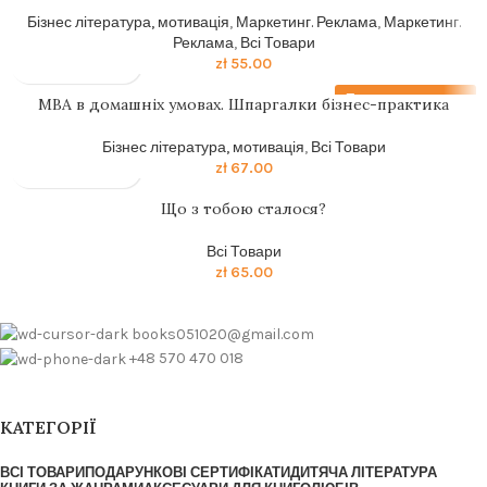
Бізнес література, мотивація
,
Маркетинг. Реклама
,
Маркетинг.
Реклама
,
Всі Товари
zł
55.00
Передзамовлення
MBA в домашніх умовах. Шпаргалки бізнес-практика
Бізнес література, мотивація
,
Всі Товари
zł
67.00
Що з тобою сталося?
Всі Товари
zł
65.00
books051020@gmail.com
+48 570 470 018
КАТЕГОРІЇ
ВСІ ТОВАРИ
ПОДАРУНКОВІ СЕРТИФІКАТИ
ДИТЯЧА ЛІТЕРАТУРА