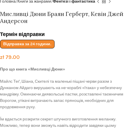
Головна
Книги за жанрами
Фентезі і фантастика
Мисливці Дюни Браян Герберт, Кевін Джей
Андерсон
Термін відправки
Відправка за 24 години.
zł
79.00
Про що книга «Мисливці Дюни»
Майлс Теґ, Шіана, Скителі та маленькі піщані черви разом з
Дунканом Айдаго вирушають на не-кораблі «Ітака» у небезпечну
мандрівку. Оминаючи диявольські пастки, розставлені таємничим
Ворогом, утікачі витрачають запас прянощів, необхідних для
продовження руху.
Їм вдається розкрити секрет штучного виготовлення меланжу.
Можливо, тепер вони зможуть навіть відродити завдяки цьому