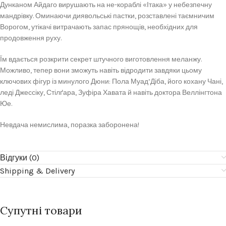
Дунканом Айдаго вирушають на не-кораблі «Ітака» у небезпечну
мандрівку. Оминаючи диявольські пастки, розставлені таємничим
Ворогом, утікачі витрачають запас прянощів, необхідних для
продовження руху.
Їм вдається розкрити секрет штучного виготовлення меланжу.
Можливо, тепер вони зможуть навіть відродити завдяки цьому
ключових фігур із минулого Дюни: Пола Муад’Діба, його кохану Чані,
леді Джессіку, Стілґара, Зуфіра Хавата й навіть доктора Веллінгтона
Юе.
Невдача немислима, поразка заборонена!
Відгуки (0)
Shipping & Delivery
Супутні товари