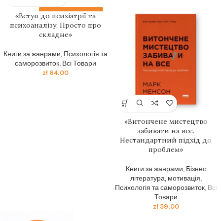
Передзамовлення
«Вступ до психіатрії та
психоаналізу. Просто про
складне»
Книги за жанрами
,
Психологія та
саморозвиток
,
Всі Товари
zł
64.00
«Витончене мистецтво
забивати на все.
Нестандартний підхід до
проблем»
Книги за жанрами
,
Бізнес
література, мотивація
,
Психологія та саморозвиток
,
Всі
Товари
zł
59.00