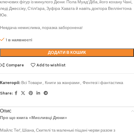
ключових фігур із минулого Дюни: Пола Муад’Діба, його кохану Чані,
леді Джессіку, Стілґара, Зуфіра Хавата й навіть доктора Веллінгтона
Юе.
Невдача немислима, поразка заборонена!
1 в наявності
ДОДАТИ В КОШИК
Compare
Add to wishlist
Категорії:
Всі Товари
,
Книги за жанрами
,
Фентезі і фантастика
Share:
Опис
Про що книга «Мисливці Дюни»
Майлс Теґ, Шіана, Скителі та маленькі піщані черви разом з