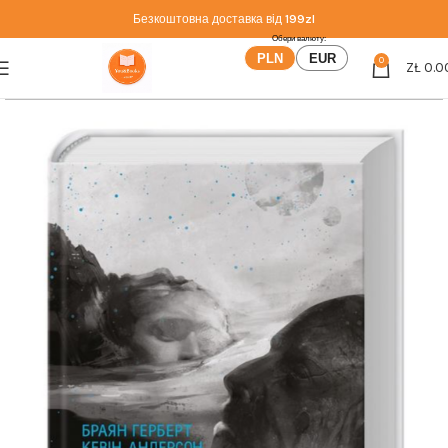
Безкоштовна доставка від
199zl
PLN
EUR
0
ZŁ
0.0