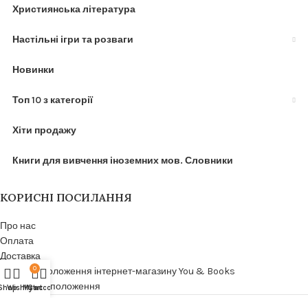
Християнська література
Настільні ігри та розваги
Новинки
Топ 10 з категорії
Хіти продажу
Книги для вивчення іноземних мов. Словники
КОРИСНІ ПОСИЛАННЯ
Про нас
Оплата
Доставка
0
Умови та положення інтернет-магазину You & Books
Терміни та положення
Shop
Wishlist
My account
Cart
You & Books. Всі права захищено.