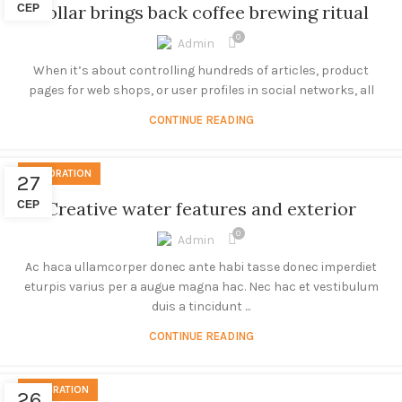
Collar brings back coffee brewing ritual
СЕР
0
Admin
When it’s about controlling hundreds of articles, product
pages for web shops, or user profiles in social networks, all
CONTINUE READING
DECORATION
27
Creative water features and exterior
СЕР
0
Admin
Ac haca ullamcorper donec ante habi tasse donec imperdiet
eturpis varius per a augue magna hac. Nec hac et vestibulum
duis a tincidunt ...
CONTINUE READING
INSPIRATION
26