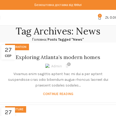
Безкоштовна доставка від
199zl
0
ZŁ
0.0
Tag Archives: News
Головна
Posts Tagged "News"
DECORATION
27
Exploring Atlanta’s modern homes
СЕР
0
Admin
Vivamus enim sagittis aptent hac mi dui a per aptent
suspendisse cras odio bibendum augue rhoncus laoreet dui
praesent sodales sodales....
CONTINUE READING
FURNITURE
27