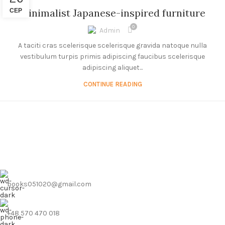
Minimalist Japanese-inspired furniture
СЕР
0
Admin
A taciti cras scelerisque scelerisque gravida natoque nulla
vestibulum turpis primis adipiscing faucibus scelerisque
adipiscing aliquet...
CONTINUE READING
books051020@gmail.com
+48 570 470 018