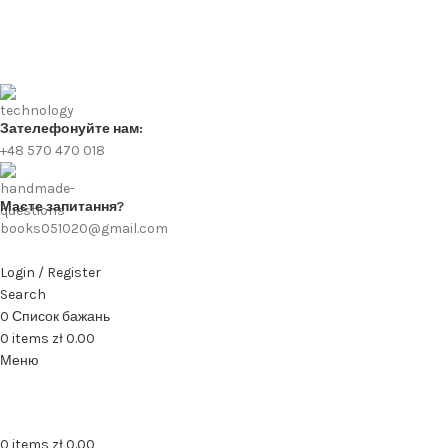
Зателефонуйте нам:
+48 570 470 018
Маєте запитання?
books051020@gmail.com
Login / Register
Search
0
Список бажань
0
items
zł
0.00
Меню
0
items
zł
0.00