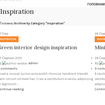
ГОЛОВНА
М
Inspiration
Головна
Archive by Category "Inspiration"
7
Сер
26
Се
INSPIRATION
INSPI
Green interior design inspiration
Mini
7 Серпня, 2021
26 Сер
y
admin
By
comments
0
com
 sed a risusat luctus esta anibh rhoncus hendrerit blandit
A taci
am rutrum sitmiad hac. Cras a vestibulum a varius adipiscing
vestib
t dignissim ...
adipisc
ontinue reading
Contin