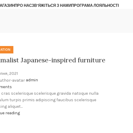
АГАЗИН
ПРО НАС
ЗВ’ЯЖІТЬСЯ З НАМИ
ПРОГРАМА ЛОЯЛЬНОСТІ
р
RATION
malist Japanese-inspired furniture
пня, 2021
admin
ments
ti cras scelerisque scelerisque gravida natoque nulla
ulum turpis primis adipiscing faucibus scelerisque
ing aliquet...
ue reading