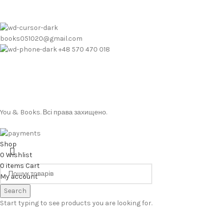
books051020@gmail.com
+48 570 470 018
You & Books. Всі права захищено.
Shop
0
Wishlist
0
items
Cart
My account
Search
Start typing to see products you are looking for.