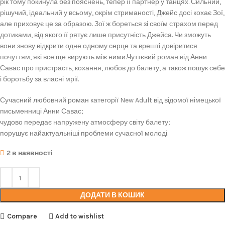
рік тому покинула без пояснень, тепер її партнер у танцях. Сильний,
рішучий, ідеальний у всьому, окрім стриманості, Джейс досі кохає Зої,
але приховує це за образою. Зої ж бореться зі своїм страхом перед
дотиками, від якого її рятує лише присутність Джейса. Чи зможуть
вони знову відкрити одне одному серце та врешті довіритися
почуттям, які все ще вирують між ними.Чуттєвий роман від Анни
Савас про пристрасть, кохання, любов до балету, а також пошук себе
і боротьбу за власні мрії.
Сучасний любовний роман категорії New Adult від відомої німецької
письменниці Анни Савас;
чудово передає напружену атмосферу світу балету;
порушує найактуальніші проблеми сучасної молоді.
2 в наявності
ДОДАТИ В КОШИК
Compare
Add to wishlist