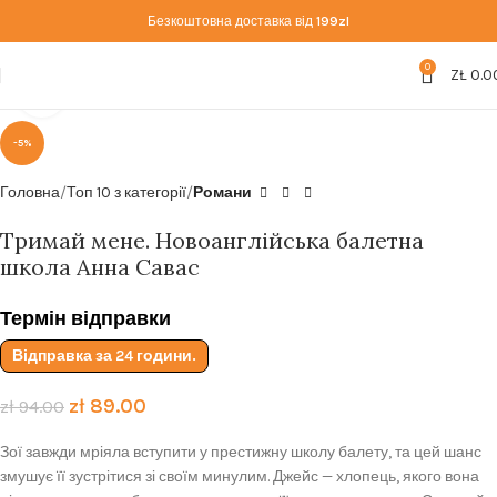
Безкоштовна доставка від
199zl
0
ZŁ
0.0
Click to enlarge
-5%
Головна
Топ 10 з категорії
Романи
Тримай мене. Новоанглійська балетна
школа Анна Савас
Термін відправки
Відправка за 24 години.
zł
89.00
zł
94.00
Зої завжди мріяла вступити у престижну школу балету, та цей шанс
змушує її зустрітися зі своїм минулим. Джейс — хлопець, якого вона