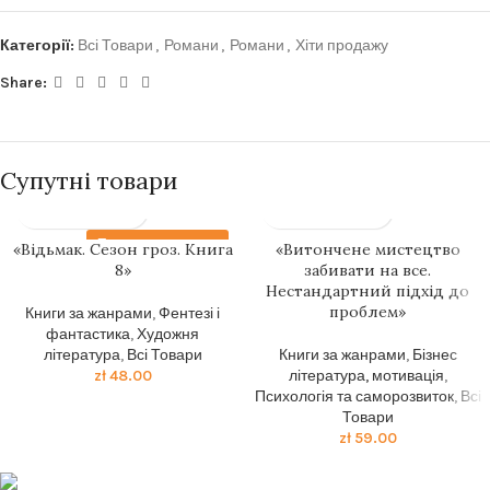
Категорії:
Всі Товари
,
Романи
,
Романи
,
Хіти продажу
Share:
Супутні товари
Передзамовлення
«Відьмак. Сезон гроз. Книга
«Витончене мистецтво
8»
забивати на все.
Нестандартний підхід до
проблем»
Книги за жанрами
,
Фентезі і
фантастика
,
Художня
література
,
Всі Товари
Книги за жанрами
,
Бізнес
zł
48.00
література, мотивація
,
Психологія та саморозвиток
,
Всі
Товари
zł
59.00