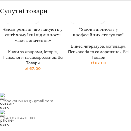
Супутні товари
«Вісім релігій, що панують у
“5 мов вдячності у
світі: чому їхні відмінності
професійних стосунках”
мають значення»
Бізнес література, мотивація
,
Книги за жанрами
,
Історія
,
Психологія та саморозвиток
,
Всі
Психологія та саморозвиток
,
Всі
Товари
Товари
zł
67.00
zł
67.00
books051020@gmail.com
+48 570 470 018