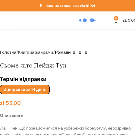
Безкоштовна доставка від
199zl
0
ZŁ
0.0
Click to enlarge
Головна
Книги за жанрами
Романи
Сьоме літо Пейдж Тун
Термін відправки
Відправка за 14 днів.
zł
55.00
Опис книги
Лів і Фінн, що познайомилися на узбережжі Корнуоллу, нерозривно
пов’язані після спільної шаленої ночі. Але Фінн має повертатися в