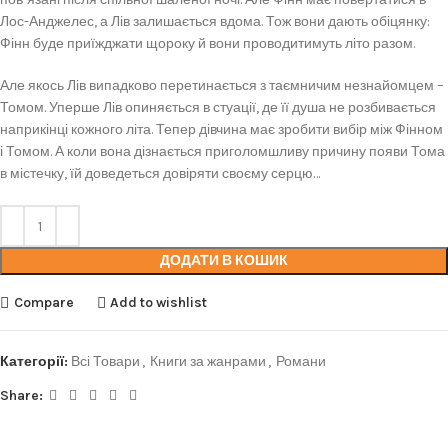
Лос-Анджелес, а Лів залишається вдома. Тож вони дають обіцянку:
Фінн буде приїжджати щороку й вони проводитимуть літо разом.
Але якось Лів випадково перетинається з таємничим незнайомцем –
Томом. Уперше Лів опиняється в стуації, де її душа не розбивається
наприкінці кожного літа. Тепер дівчина має зробити вибір між Фінном
і Томом. А коли вона дізнається приголомшливу причину появи Тома
в містечку, їй доведеться довіряти своєму серцю…
ДОДАТИ В КОШИК
Compare
Add to wishlist
Категорії:
Всі Товари
,
Книги за жанрами
,
Романи
Share: