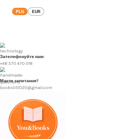
PLN
EUR
Зателефонуйте нам:
+48 570 470 018
Маєте запитання?
books051020@gmail.com