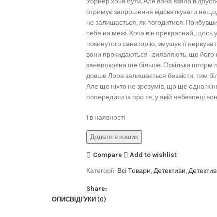
Уорнер хоче бути. Але вона взяла відпуст
отримує запрошення відсвяткувати нещода
не залишається, як погодитися. Прибувши 
себе на межі. Хоча він прекрасний, щось
покинутого санаторію, змушує її нервувати 
вони прокидаються і виявляють, що його 
занепокоєна ще більше. Оскільки шторм п
довше Лора залишається безвісти, тим бі
Але ще ніхто не зрозумів, що ще одна жінка
попередити їх про те, у якій небезпеці во
1 в наявності
Додати в кошик
Compare
Add to wishlist
Категорії:
Всі Товари
,
Детективи
,
Детектив
Share:
ОПИС
ВІДГУКИ (0)