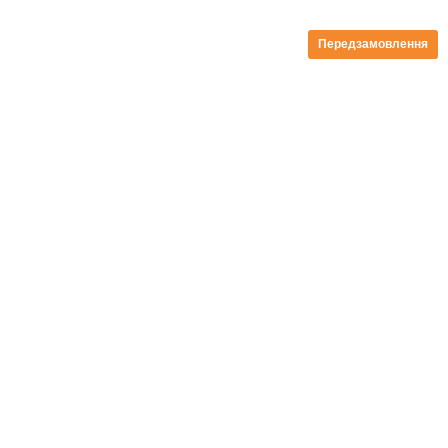
Передзамовлення
безкоштовна доставка від 199zl