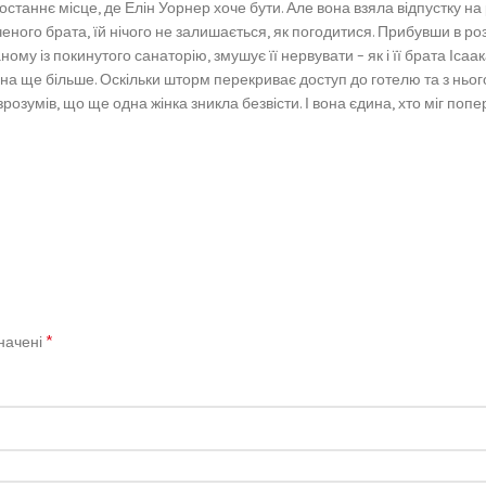
станнє місце, де Елін Уорнер хоче бути. Але вона взяла відпустку на
ого брата, їй нічого не залишається, як погодитися. Прибувши в розп
му із покинутого санаторію, змушує її нервувати – як і її брата Ісаа
на ще більше. Оскільки шторм перекриває доступ до готелю та з ньог
озумів, що ще одна жінка зникла безвісти. І вона єдина, хто міг попере
*
значені