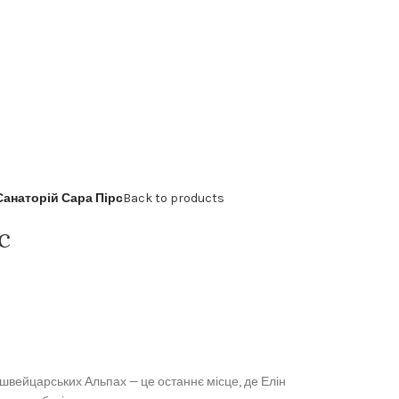
Санаторій Сара Пірс
Back to products
с
 швейцарських Альпах — це останнє місце, де Елін