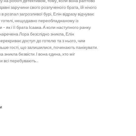
ку на роботі детективом, тому, коли вона раптово
вні заручини свого розлученого брата, їй нічого
в розпал загрозливої бурі, Елін відразу відчуває
 у готелі, нещодавно переобладнаному із
– як і її брата Ісаака. А коли наступного ранку
наречена Лора безслідно зникла, Елін
ерекриває доступ до готелю та з нього, чим
льше гості, що залишилися, починають панікувати.
 зникла безвісти. І вона єдина, хто міг
ни всі перебувають…
и