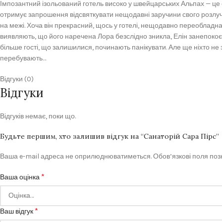
Імпозантний ізольований готель високо у швейцарських Альпах — це о
отримує запрошення відсвяткувати нещодавні заручини свого розлучен
на межі. Хоча він прекрасний, щось у готелі, нещодавно переобладнано
виявляють, що його наречена Лора безслідно зникла, Елін занепокоє
більше гості, що залишилися, починають панікувати. Але ще ніхто не зр
перебувають…
Відгуки (0)
Відгуки
Відгуків немає, поки що.
Будьте першим, хто залишив відгук на “Санаторій Сара Пірс”
Ваша e-mail адреса не оприлюднюватиметься.
Обов’язкові поля по
*
Ваша оцінка
*
Ваш відгук