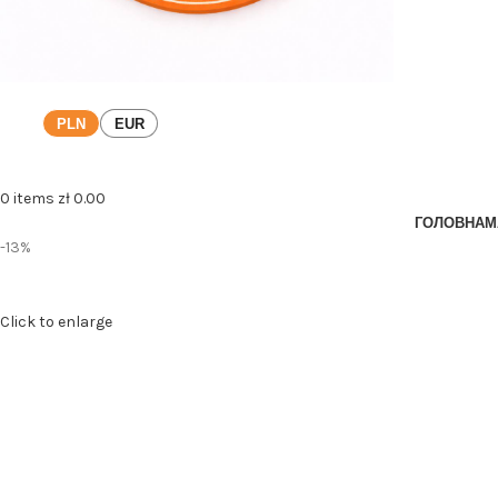
PLN
EUR
0
items
zł
0.00
ГОЛОВНА
М
-13%
Click to enlarge