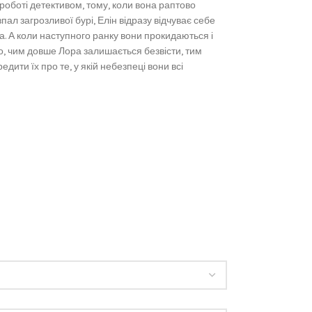
 роботі детективом, тому, коли вона раптово
ал загрозливої бурі, Елін відразу відчуває себе
ка. А коли наступного ранку вони прокидаються і
о, чим довше Лора залишається безвісти, тим
дити їх про те, у якій небезпеці вони всі