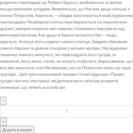
родиною переїжджає до Рейвен-Брукса і знайомиться зі своїми
ексцентричними сусідами. Виявляється, що Нікі має дещо спільне з
сином Пітерсонів, Аароном, — обидва захоплюються майструванням
і винаходами. Незабаром хлопці перетворюються на нерозлучних
друзяк і, використовуючи свої навички, починають жартувати над
жителями містечка. Але дещо в Аароні непокоїть Нікі — люди,
здається, бояться його родини і самого хлопця. Завдяки обмовкам
самого Аарона та довгим пошукам у міських архівах, Нікі відкриває
таємниці темного минулого, які переслідують його сусідів, та
невезіння, якого вони, схоже, не можуть позбутися. Аарон вважає, що
все вже минулося, але Нікі відчуває, що на Пітерсонів чекає ще одна
трагедія… Цей приголомшливий приквел гітової відеогри «Привіт,
сусіде» містить ілюстрації, які допомагають читачам розкрити
таємницю, що лежить в основі гри.
Додати в кошик