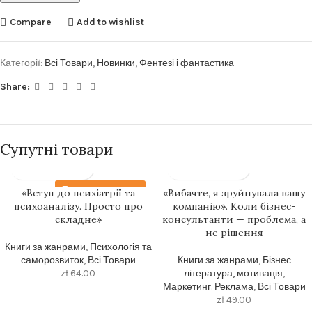
Compare
Add to wishlist
Категорії:
Всі Товари
,
Новинки
,
Фентезі і фантастика
Share:
Супутні товари
Передзамовлення
«Вступ до психіатрії та
«Вибачте, я зруйнувала вашу
психоаналізу. Просто про
компанію». Коли бізнес-
складне»
консультанти — проблема, а
не рішення
Книги за жанрами
,
Психологія та
саморозвиток
,
Всі Товари
Книги за жанрами
,
Бізнес
zł
64.00
література, мотивація
,
Маркетинг. Реклама
,
Всі Товари
zł
49.00