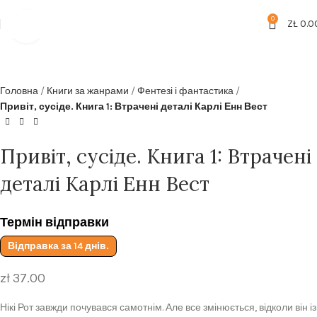
Безкоштовна доставка від
199zl
0
ZŁ
0.0
Click to enlarge
Головна
Книги за жанрами
Фентезі і фантастика
Привіт, сусіде. Книга 1: Втрачені деталі Карлі Енн Вест
Привіт, сусіде. Книга 1: Втрачені
деталі Карлі Енн Вест
Термін відправки
Відправка за 14 днів.
zł
37.00
Нікі Рот завжди почувався самотнім. Але все змінюється, відколи він із