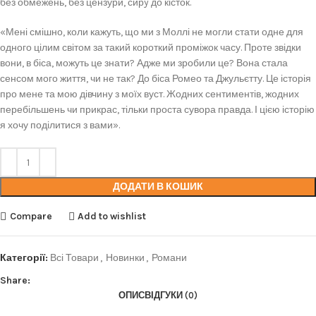
без обмежень, без цензури, сирý до кісток.
«Мені смішно, коли кажуть, що ми з Моллі не могли стати одне для
одного цілим світом за такий короткий проміжок часу. Проте звідки
вони, в біса, можуть це знати? Адже ми зробили це? Вона стала
сенсом мого життя, чи не так? До біса Ромео та Джульєтту. Це історія
про мене та мою дівчину з моїх вуст. Жодних сентиментів, жодних
перебільшень чи прикрас, тільки проста сувора правда. І цією історію
я хочу поділитися з вами».
ДОДАТИ В КОШИК
Compare
Add to wishlist
Категорії:
Всі Товари
,
Новинки
,
Романи
Share:
ОПИС
ВІДГУКИ (0)