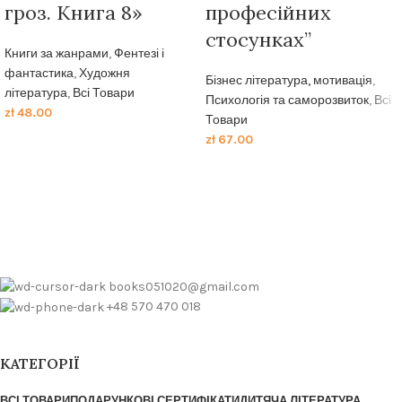
гроз. Книга 8»
професійних
стосунках”
Книги за жанрами
,
Фентезі і
фантастика
,
Художня
Бізнес література, мотивація
,
література
,
Всі Товари
Психологія та саморозвиток
,
Всі
zł
48.00
Товари
zł
67.00
books051020@gmail.com
+48 570 470 018
КАТЕГОРІЇ
ВСІ ТОВАРИ
ПОДАРУНКОВІ СЕРТИФІКАТИ
ДИТЯЧА ЛІТЕРАТУРА