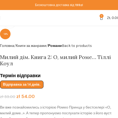
Безкоштовна доставка від
199zl
0
ZŁ
0.0
Click to enlarge
-8%
Головна
Книги за жанрами
Романи
Back to products
Милий дім. Книга 2: О, милий Роме… Тіллі
Коул
Термін відправки
Відправка за 14 днів.
zł
54.00
zł
59.00
Ви вже познайомились з історією Ромео Принца у бестселері «О,
милий доме…». А тепер пропонуємо послухати історію з його вуст: