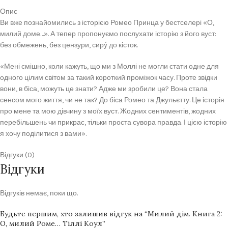
Опис
Ви вже познайомились з історією Ромео Принца у бестселері «О,
милий доме…». А тепер пропонуємо послухати історію з його вуст:
без обмежень, без цензури, сирý до кісток.
«Мені смішно, коли кажуть, що ми з Моллі не могли стати одне для
одного цілим світом за такий короткий проміжок часу. Проте звідки
вони, в біса, можуть це знати? Адже ми зробили це? Вона стала
сенсом мого життя, чи не так? До біса Ромео та Джульєтту. Це історія
про мене та мою дівчину з моїх вуст. Жодних сентиментів, жодних
перебільшень чи прикрас, тільки проста сувора правда. І цією історію
я хочу поділитися з вами».
Відгуки (0)
Відгуки
Відгуків немає, поки що.
Будьте першим, хто залишив відгук на “Милий дім. Книга 2:
О, милий Роме… Тіллі Коул”