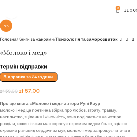
Безкоштовна доставка від
199zl
0
ZŁ
0.0
Click to enlarge
-3%
Головна
Книги за жанрами
Психологія та саморозвиток
«Молоко і мед»
Термін відправки
Відправка за 24 години.
zł
57.00
zł
59.00
Про що книга «Молоко і мед» автора Рупі Каур
молоко і мед це поетична збірка про любов, втрату, травму,
насильство, зцілення і жіночність, вона поділяється на чотири
розділи, кожен із яких має справу з окремим видом болю, зцілює
окремий різновид сердечних мук, молоко і мед запрошує читача в