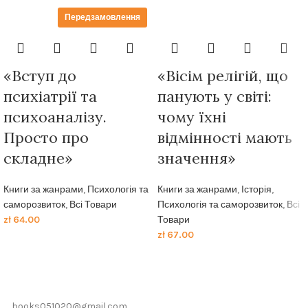
Передзамовлення
«Вступ до
«Вісім релігій, що
психіатрії та
панують у світі:
психоаналізу.
чому їхні
Просто про
відмінності мають
складне»
значення»
Книги за жанрами
,
Психологія та
Книги за жанрами
,
Історія
,
саморозвиток
,
Всі Товари
Психологія та саморозвиток
,
Всі
zł
64.00
Товари
zł
67.00
books051020@gmail.com