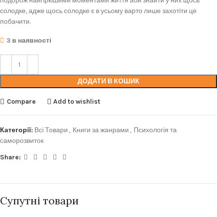
подорож найгіркішими моментами життя аби знайти у них щось
солодке, адже щось солодке є в усьому варто лише захотіти це
побачити.
3 в наявності
ДОДАТИ В КОШИК
Compare
Add to wishlist
Категорії:
Всі Товари
,
Книги за жанрами
,
Психологія та
саморозвиток
Share:
Супутні товари