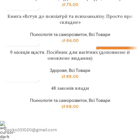
zł
75.00
Книга «Вступ до психіатрії та психоаналізу. Просто про
складне»
Психологія та саморозвиток
,
Всі Товари
zł
64.00
Передзамовлення
9 місяців щастя. Посібник для вагітних (доповнене й
оновлене видання)
Здоровя
,
Всі Товари
zł
89.00
48 законів влади
Психологія та саморозвиток
,
Всі Товари
zł
68.00
books051020@gmail.com