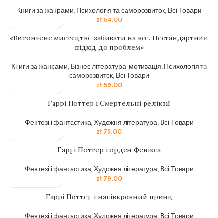
Книги за жанрами
,
Психологія та саморозвиток
,
Всі Товари
zł
64.00
«Витончене мистецтво забивати на все. Нестандартний
підхід до проблем»
Книги за жанрами
,
Бізнес література, мотивація
,
Психологія та
саморозвиток
,
Всі Товари
zł
59.00
Гаррі Поттер і Смертельні реліквії
Фентезі і фантастика
,
Художня література
,
Всі Товари
zł
75.00
Гаррi Поттер i орден Фенiкса
Фентезі і фантастика
,
Художня література
,
Всі Товари
zł
79.00
Гаррi Поттер i напiвкровний принц
Фентезі і фантастика
,
Художня література
,
Всі Товари