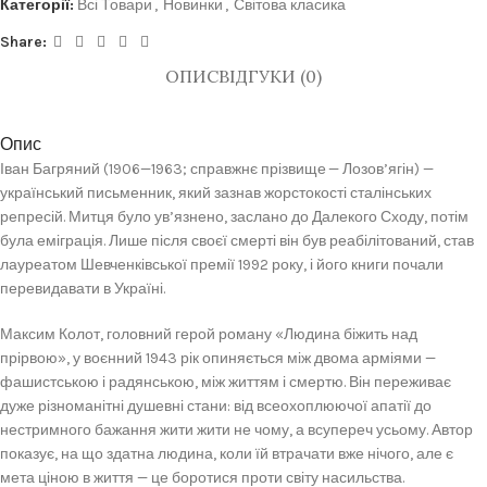
Категорії:
Всі Товари
,
Новинки
,
Світова класика
Share:
ОПИС
ВІДГУКИ (0)
Опис
Іван Багряний (1906—1963; справжнє прізвище — Лозов’ягін) —
український письменник, який зазнав жорстокості сталінських
репресій. Митця було ув’язнено, заслано до Далекого Сходу, потім
була еміграція. Лише після своєї смерті він був реабілітований, став
лауреатом Шевченківської премії 1992 року, і його книги почали
перевидавати в Україні.
Максим Колот, головний герой роману «Людина біжить над
прірвою», у воєнний 1943 рік опиняється між двома арміями —
фашистською і радянською, між життям і смертю. Він переживає
дуже різноманітні душевні стани: від всеохоплюючої апатії до
нестримного бажання жити жити не чому, а всупереч усьому. Автор
показує, на що здатна людина, коли їй втрачати вже нічого, але є
мета ціною в життя — це боротися проти світу насильства.