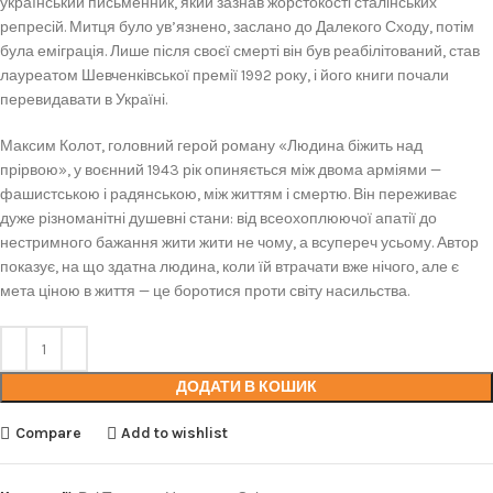
український письменник, який зазнав жорстокості сталінських
репресій. Митця було ув’язнено, заслано до Далекого Сходу, потім
була еміграція. Лише після своєї смерті він був реабілітований, став
лауреатом Шевченківської премії 1992 року, і його книги почали
перевидавати в Україні.
Максим Колот, головний герой роману «Людина біжить над
прірвою», у воєнний 1943 рік опиняється між двома арміями —
фашистською і радянською, між життям і смертю. Він переживає
дуже різноманітні душевні стани: від всеохоплюючої апатії до
нестримного бажання жити жити не чому, а всупереч усьому. Автор
показує, на що здатна людина, коли їй втрачати вже нічого, але є
мета ціною в життя — це боротися проти світу насильства.
ДОДАТИ В КОШИК
Compare
Add to wishlist