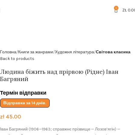
Безкоштовна доставка від
199zl
0
ZŁ
0.0
Головна
Книги за жанрами
Художня література
Світова класика
Back to products
Людина біжить над прірвою (Рідне) Іван
Багряний
Термін відправки
Відправка за 14 днів.
zł
45.00
Іван Багряний (1906—1963; справжнє прізвище — Лозов’ягін) —