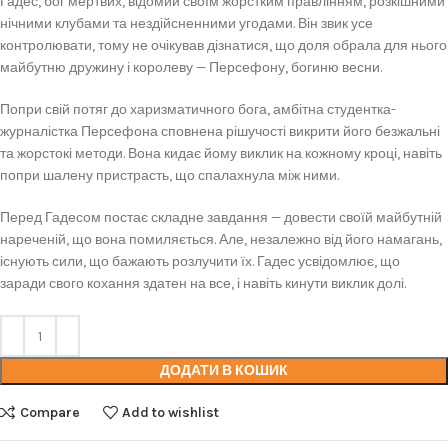
Гадес, бог мертвих, відомий своїм жорстким правлінням, розкішними
нічними клубами та нездійсненними угодами. Він звик усе
контролювати, тому не очікував дізнатися, що доля обрала для нього
майбутню дружину і королеву — Персефону, богиню весни.
Попри свій потяг до харизматичного бога, амбітна студентка-
журналістка Персефона сповнена рішучості викрити його безжальні
та жорстокі методи. Вона кидає йому виклик на кожному кроці, навіть
попри шалену пристрасть, що спалахнула між ними.
Перед Гадесом постає складне завдання — довести своїй майбутній
нареченій, що вона помиляється. Але, незалежно від його намагань,
існують сили, що бажають розлучити їх. Гадес усвідомлює, що
заради свого кохання здатен на все, і навіть кинути виклик долі.
ДОДАТИ В КОШИК
Compare
Add to wishlist