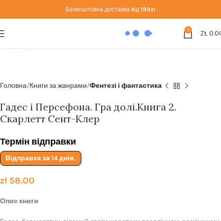
Безкоштовна доставка від
199zl
0
ZŁ
0.0
Click to enlarge
Головна
Книги за жанрами
Фентезі і фантастика
Гадес і Персефона. Гра долі.Книга 2.
Скарлетт Сент-Клер
Термін відправки
Відправка за 14 днів.
zł
58.00
Опис книги