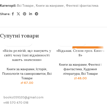
Категорії:
Всі Товари
,
Книги за жанрами
,
Фентезі і фантастика
Share:
Супутні товари
Передзамовлення
«Вісім релігій, що панують у
«Відьмак. Сезон гроз. Книга
світі: чому їхні відмінності
8»
мають значення»
Книги за жанрами
,
Фентезі і
Книги за жанрами
,
Історія
,
фантастика
,
Художня
Психологія та саморозвиток
,
Всі
література
,
Всі Товари
Товари
zł
48.00
zł
67.00
books051020@gmail.com
+48 570 470 018