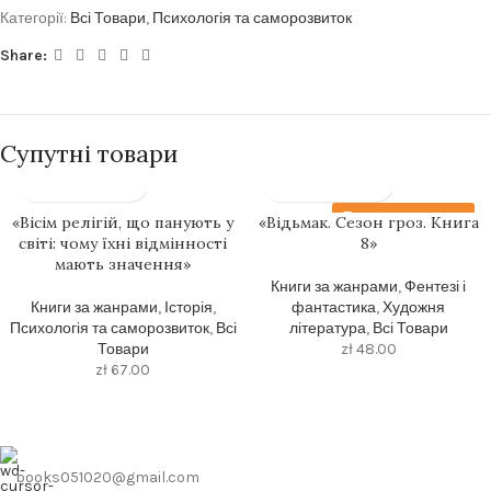
Категорії:
Всі Товари
,
Психологія та саморозвиток
Share:
Супутні товари
Передзамовлення
«Вісім релігій, що панують у
«Відьмак. Сезон гроз. Книга
світі: чому їхні відмінності
8»
мають значення»
Книги за жанрами
,
Фентезі і
Книги за жанрами
,
Історія
,
фантастика
,
Художня
Психологія та саморозвиток
,
Всі
література
,
Всі Товари
Товари
zł
48.00
zł
67.00
books051020@gmail.com