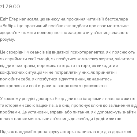
zł
79.00
Едіт Еґер написала цю книжку на прохання читачів її бестселера
«Вибір» і це практичний посібник як подбати про своє ментальне
здоров’я – як жити повноцінно і не застрягати у в’язниці власного
розуму.
Це своєрідні 14 сеансів від видатної психотерапевтки, які пояснюють
як сприймати свої емоції, як позбутися комплексу жертви, зцілитися
від дитячих травм, переживати втрати та горе, як виходити з
конфліктних ситуацій чи не потрапляти у них, як прийняти і
полюбити себе, як позбутися відчуття вини, як навчитись
контролювати свої страхи та впоратися з тривожністю.
У кожному розділі докторка Еґер ділиться історіями з власного життя
та історіями своїх пацієнтів, а в кінці пропонує ключі до звільнення від
проблеми. Це установки, вправи або питання, які допоможуть знайти
шлях з наших ментальних в’язниць до свободи і радіти життю.
Під час пандемії коронавірусу авторка написала ще два додаткові