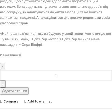
розділи, щоб підтримати людей і допомогти впоратися з цим
викликом. Вона радить, як підтримати своє ментальне здоров’я під
час локдауну, як адаптуватися до життя в ізоляції та не боятися
залишитися наодинці. А також ділиться фірмовими рецептами своїх
улюблених страв.
«Найгірша та в’язниця, яку ви будуєте у своїй голові. Але ключі до неї
– у вашій кишені», – Едіт Еґер. «Історія Едіт Еґер змінила мене
назавжди», – Опра Вінфрі.
2 в наявності
Додати в кошик
Compare
Add to wishlist