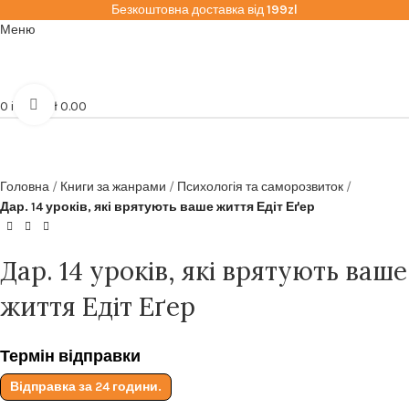
Безкоштовна доставка від
199zl
Меню
Click to enlarge
0
items
zł
0.00
Головна
Книги за жанрами
Психологія та саморозвиток
Дар. 14 уроків, які врятують ваше життя Едіт Еґер
Дар. 14 уроків, які врятують ваше
життя Едіт Еґер
Термін відправки
Відправка за 24 години.